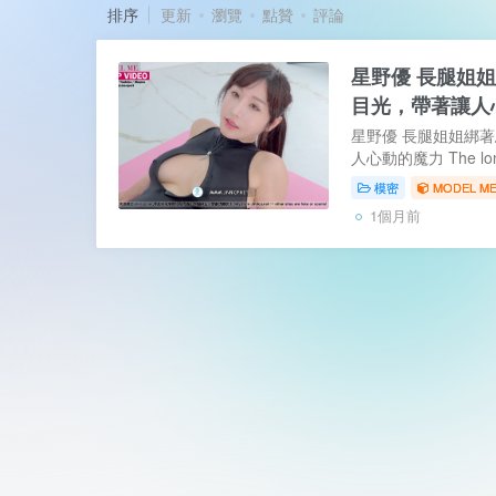
排序
更新
瀏覽
點贊
評論
星野優 長腿姐
目光，帶著讓人
星野優 長腿姐姐綁
人心動的魔力 The long-l
into a ponytail, her 
模密
MODEL ME 
charm that’s hard to 
1個月前