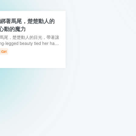
姐綁著馬尾，楚楚動人的
心動的魔力
著馬尾，楚楚動人的目光，帶著讓
egged beauty tied her hair
gentle gaze carrying a quiet
Girl
resist. 【...