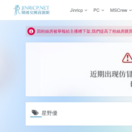
Jinricp
PC
MSCrew
如何獲得 Jinricp.net 網站邀請碼
正版宣告: 警惕盜版網站冒充 Jinricp.net [20260605
因粉絲房被舉報給主播糟下架,我們提高了粉絲房購
所有ED2K連結僅支援115網盤/PikPak網盤，其它
關於 PikPak 下播放影片呈現 “一條線” 的問題報告
如何獲得 Jinricp.net 網站邀請碼
正版宣告: 警惕盜版網站冒充 Jinricp.net [20260605
星野優