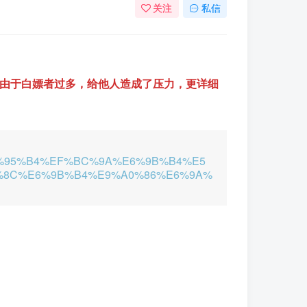
关注
私信
更，由于白嫖者过多，给他人造成了压力，更详细
%95%B4%EF%BC%9A%E6%9B%B4%E5
%8C%E6%9B%B4%E9%A0%86%E6%9A%