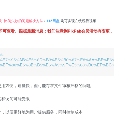
一条线” 比例失效的问题解决方法
/
115网盘
均可实现在线观看视频
方即可查看。跟据最新消息：我们注意到PikPak会员活动有变
ak-
%E7%95%AB%E5%8D%B3%E5%B0%87%E8%AA%BF%E6
%BF%80%E5%8B%B5%E6%A9%9F%E5%88%B6%EF%BC
使用方便，速度快，但可能存在文件审核严格的问题
度和访问可能受限
介，以便更好地为用户提供服务，同时控制成本