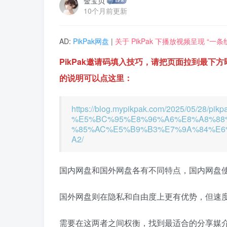
金宝贝
10个月前更新
AD:
PikPak网盘
|
关于 PikPak 下播放视频呈现 “
PikPak邀请码填入技巧，请把页面拉到最下
的说明可以点这里：
https://blog.mypikpak.com/2025/05/28/pikp
%E5%BC%95%E8%96%A6%E8%A8%88
%85%AC%E5%B9%B3%E7%9A%84%E6
A2/
国内网盘和国外网盘各有不同特点，国内网盘
国外网盘则在隐私和自由度上更有优势，但速
需要在这两者之间权衡，找到最适合的分享媒