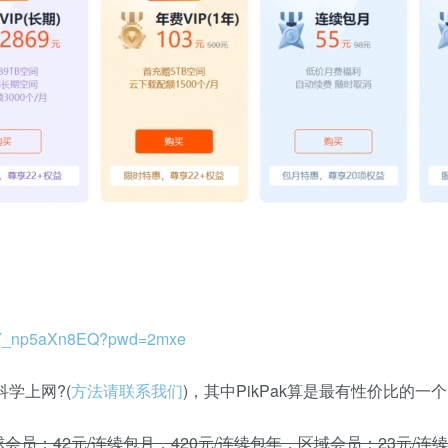
nf8Y_np5aXn8EQ?pwd=2mxe
学上网?(
方法请联系我们
)，其中PikPak算是最有性价比的一个
会员：42元/连续包月，420元/连续包年，区域会员：23元/连续