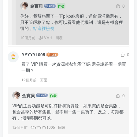
金寶貝
0
作者
你好，我幫您問了一下pikpak客服，送會員活動還有，
只不管嚴格了點，你可以看看他們機制，還是有機會獲
得的，
點這裡檢視
10個月前
@
LVMH
回覆
YYYYY1005
0
買了 VIP 購買一次資源就都能看了嗎 還是說得看一期買
一期？
12個月前
回覆
金寶貝
0
作者
VIP的主要功能是可以打折購買資源，如果買的是合集版，
包含當季的所有集數，就不用一集一集買了。反之，每期都
有，想購哪期都可以。
12個月前
@
YYYYY1005
回覆