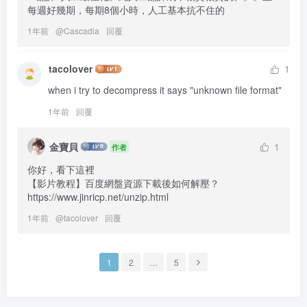
每週好幾期，每期8個小時，人工基本抗不住的
1年前
@
Cascadia
回覆
tacolover
1
when i try to decompress it says "unknown file format"
1年前
回覆
金寶貝
1
作者
你好，看下這裡

【影片教程】百度網盤資源下載後如何解壓？
https://www.jinricp.net/unzip.html
1年前
@
tacolover
回覆
1
2
…
5