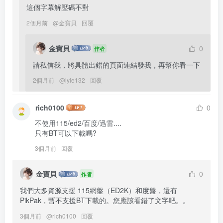
這個字幕解壓碼不對
2個月前
@
金寶貝
回覆
金寶貝
0
作者
請私信我，將具體出錯的頁面連結發我，再幫你看一下
2個月前
@
lyle132
回覆
rich0100
0
不使用115/ed2/百度/迅雷....

只有BT可以下載嗎?
3個月前
回覆
金寶貝
0
作者
我們大多資源支援 115網盤（ED2K）和度盤，還有
PikPak，暫不支援BT下載的。您應該看錯了文字吧。。
3個月前
@
rich0100
回覆