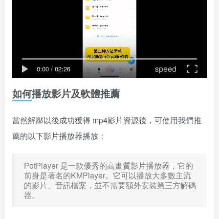
speed
0:00
/
02:26
如何播放影片及軟體推薦
當然解壓以後成功獲得 mp4影片資源後，可使用我們推
薦的以下影片播放器播放：
PotPlayer 是一款優秀的高畫質影片播放器，它的
前身是著名的KMPlayer。它可以播放大多數主流
的影片、音訊檔案，並不需要額外安裝第三方解碼
器。