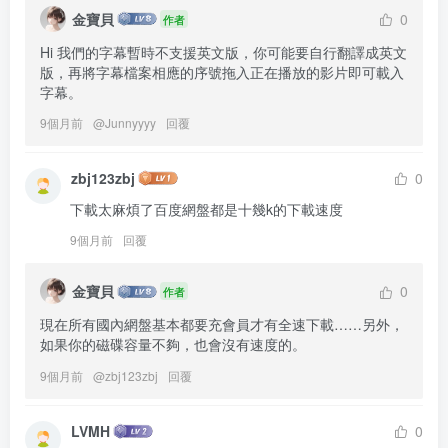
金寶貝
0
作者
Hi 我們的字幕暫時不支援英文版，你可能要自行翻譯成英文
版，再將字幕檔案相應的序號拖入正在播放的影片即可載入
字幕。
9個月前
@
Junnyyyy
回覆
zbj123zbj
0
下載太麻煩了百度網盤都是十幾k的下載速度
9個月前
回覆
金寶貝
0
作者
現在所有國內網盤基本都要充會員才有全速下載……另外，
如果你的磁碟容量不夠，也會沒有速度的。
9個月前
@
zbj123zbj
回覆
LVMH
0