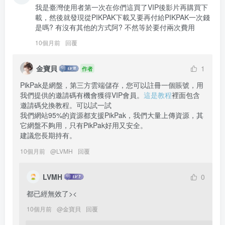
我是臺灣使用者第一次在你們這買了VIP後影片再購買下
載，然後就發現從PIKPAK下載又要再付給PIKPAK一次錢
是嗎? 有沒有其他的方式阿? 不然等於要付兩次費用
10個月前
回覆
金寶貝
1
作者
PikPak是網盤，第三方雲端儲存，您可以註冊一個賬號，用
我們提供的邀請碼有機會獲得VIP會員。
這是教程
裡面包含
邀請碼兌換教程。可以試一試

我們網站95%的資源都支援PikPak，我們大量上傳資源，其
它網盤不夠用，只有PikPak好用又安全。

建議您長期持有。
10個月前
@
LVMH
回覆
LVMH
0
都已經無效了><
10個月前
@
金寶貝
回覆