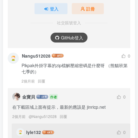
登入
註冊
社交賬號登入
GitHub登入
Nangu512028
0
Pikpak外掛字幕的zip檔解壓縮密碼是什麼呀 （熊貓班第
七季的）
2個月前
回覆
金寶貝
0
作者
在下載區域上面有提示，最新的應該是 jinricp.net
2個月前
@
Nangu512028
回覆
lyle132
0