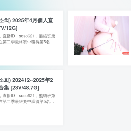
-(소희) 2025年4月個人直
V/12G]
播ID：soso621，熊貓班第
在第二季最終賽中獲得第5名，
罩一直未摘過，尺度方面在個人
【資源型別】：自錄影片【...
소희) 202412~2025年2
[23V/48.7G]
播ID：soso621，熊貓班第
在第二季最終賽中獲得第5名，
罩一直未摘過，尺度方面在個人
本期自錄了12月底到2月底...