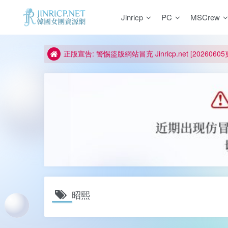
Jinricp
PC
MSCrew
如何獲得 Jinricp.net 網站邀請碼
正版宣告: 警惕盜版網站冒充 Jinricp.net [20260605
因粉絲房被舉報給主播糟下架,我們提高了粉絲房購
所有ED2K連結僅支援115網盤/PikPak網盤，其它
關於 PikPak 下播放影片呈現 “一條線” 的問題報告
如何獲得 Jinricp.net 網站邀請碼
正版宣告: 警惕盜版網站冒充 Jinricp.net [20260605
昭熙