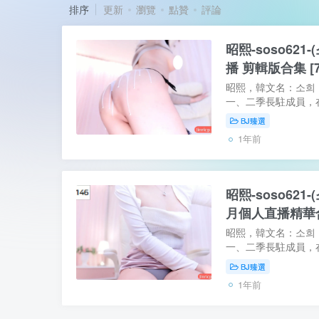
排序
更新
瀏覽
點贊
評論
昭熙-soso621
播 剪輯版合集 [7
昭熙，韓文名：소희，直
一、二季長駐成員，
成績還是不錯的。口
BJ臻選
直播中也非常有看點 
1年前
昭熙-soso621-(
月個人直播精華合集 
昭熙，韓文名：소희，直
一、二季長駐成員，
成績還是不錯的。口
BJ臻選
直播中也非常有看點。
1年前