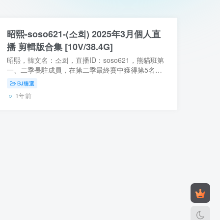
昭熙-soso621-(소희) 2025年3月個人直
播 剪輯版合集 [10V/38.4G]
昭熙，韓文名：소희，直播ID：soso621，熊貓班第
一、二季長駐成員，在第二季最終賽中獲得第5名，
成績還是不錯的。口罩一直未摘過，尺度方面在個人
BJ臻選
直播中也非常有看點 【資源型別】：自錄影片【...
1年前