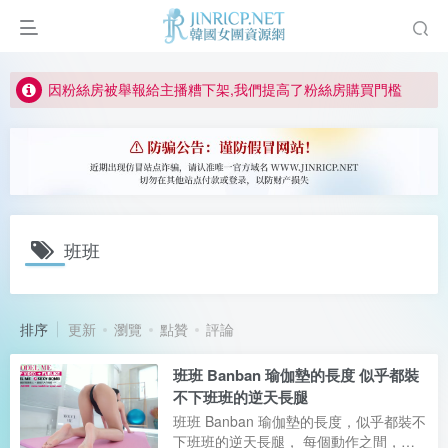
如何獲得 Jinricp.net 網站邀請碼
正版宣告: 警惕盜版網站冒充 Jinricp.net [20260605更新]
因粉絲房被舉報給主播糟下架,我們提高了粉絲房購買門檻
所有ED2K連結僅支援115網盤/PikPak網盤，其它網盤均不支援
關於 PikPak 下播放影片呈現 “一條線” 的問題報告
如何獲得 Jinricp.net 網站邀請碼
正版宣告: 警惕盜版網站冒充 Jinricp.net [20260605更新]
班班
排序
更新
瀏覽
點贊
評論
班班 Banban 瑜伽墊的長度 似乎都裝
不下班班的逆天長腿
班班 Banban 瑜伽墊的長度，似乎都裝不
下班班的逆天長腿， 每個動作之間，都