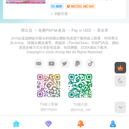
流露出溼潤的張力與暗藏的故事 Too tall
模密
MODEL ME Girl
for the mat, too fun to stop—her playful
8個月前
moves tell a story that refus...
釋出頁
免費PikPak會員
Pay in USD
黑名單
Jinricp資源網提供最全的韓國女團影視資源下載與線上觀看，特別專注
於Jinricp、韓國女團直播秀、熊貓班（PandaClass）等熱門內容。網站
透過多種方式分享影視資源，包括網盤、ED2K連結下載等。
Copyright © 2026 Jinricp.Net All Rights Reserved
TG線上客服
TG聊天群
@jinricpcs
@jinricp_net