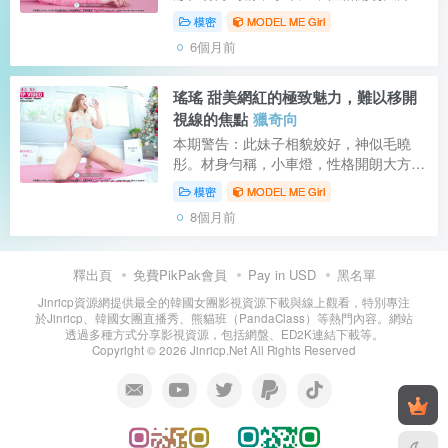
也非常肯漏。但唯一缺點：滿屁股的紅疙
模密
MODEL ME Girl
瘩痘痘，會讓人看了不適，不建議觀看，
6個月前
除非您有獵奇向還能擼。一旦購買後造成
您...
瑤瑤 甜美網紅的極致魅力，難以移開
視線的焦點
獵奇向
本期警告：此妹子相貌姣好，神似毛曉
彤。材身勻稱，小車燈，性格開朗大方，
也非常肯漏。但唯一缺點：滿屁股的紅疙
模密
MODEL ME Girl
瘩痘痘，會讓人看了不適，不建議觀看，
8個月前
除非您有獵奇向還能擼。一旦購買觀看後
造...
釋出頁
免費PikPak會員
Pay in USD
黑名單
Jinricp資源網提供最全的韓國女團影視資源下載與線上觀看，特別專注
於Jinricp、韓國女團直播秀、熊貓班（PandaClass）等熱門內容。網站
透過多種方式分享影視資源，包括網盤、ED2K連結下載等。
Copyright © 2026 Jinricp.Net All Rights Reserved