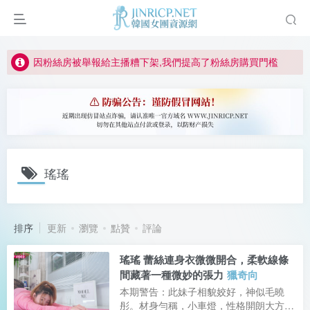
如何獲得 Jinricp.net 網站邀請碼
正版宣告: 警惕盜版網站冒充 Jinricp.net [20260605更新]
因粉絲房被舉報給主播糟下架,我們提高了粉絲房購買門檻
所有ED2K連結僅支援115網盤/PikPak網盤，其它網盤均不支援
關於 PikPak 下播放影片呈現 “一條線” 的問題報告
如何獲得 Jinricp.net 網站邀請碼
正版宣告: 警惕盜版網站冒充 Jinricp.net [20260605更新]
瑤瑤
排序
更新
瀏覽
點贊
評論
瑤瑤 蕾絲連身衣微微開合，柔軟線條
間藏著一種微妙的張力
獵奇向
本期警告：此妹子相貌姣好，神似毛曉
彤。材身勻稱，小車燈，性格開朗大方，