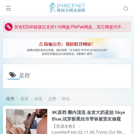
正版声明: 警惕盗版网站冒充 Jinricp.net [20260605更新]
因粉丝房被举报给主播糟下架,我们提高了粉丝房购买门槛
所有ED2K链接仅支持115网盘/PikPak网盘，其它网盘均不支持
关于 PikPak 下播放视频呈现 “一条线” 的问题报告
如何获得 Jinricp.net 网站邀请码
正版声明: 警惕盗版网站冒充 Jinricp.net [20260605更新]
足控
排序
更新
浏览
点赞
评论
4K原档 圈内顶流 金发大奶蓝姐 Skye
Blue,试穿新黑丝吊带袜被室友偷窥
【资源名称】：
LoveHerFeet.22.11.05.Trying Out New