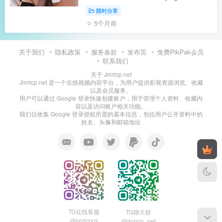
Stockings【资源类型】：VIP推荐资源
限时分享
【是否有码】：无码【有无第三方水
5个月前
印】：无【资源大小】：6.52G/1V【下
载渠道】：仅支持115网盘，暂不...
关于我们
隐私政策
服务条款
发布页
免费PikPak会员
联系我们
关于 Jinricp.net
Jinricp.net 是一个在线视频内容平台，为用户提供影视资源浏览、收藏
以及会员服务。
用户可以通过 Google 登录快速创建账户，用于管理个人资料、收藏内
容以及访问账户相关功能。
我们仅收集 Google 登录授权所需的基本信息，包括用户公开资料中的
姓名、头像和邮箱地址
TG在线客服
TG聊天群
@jinricpcs
@jinricp_net