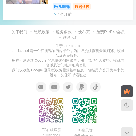
感，直播常穿挂脖绑带、透视、slip等衣
BJ臻选
粉丝房
服，大胆露肩露腿甚至更高尺度，跳舞时
1个月前
身体柔软扭动，色气拉满又很会撩 【资
源...
关于我们
隐私政策
服务条款
发布页
免费PikPak会员
联系我们
关于 Jinricp.net
Jinricp.net 是一个在线视频内容平台，为用户提供影视资源浏览、收藏
以及会员服务。
用户可以通过 Google 登录快速创建账户，用于管理个人资料、收藏内
容以及访问账户相关功能。
我们仅收集 Google 登录授权所需的基本信息，包括用户公开资料中的
姓名、头像和邮箱地址
TG在线客服
TG聊天群
@jinricpcs
@jinricp_net