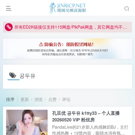
正版声明: 警惕盗版网站冒充 Jinricp.net [20260605更新]
因粉丝房被举报给主播糟下架,我们提高了粉丝房购买门槛
所有ED2K链接仅支持115网盘/PikPak网盘，其它网盘均不支持
关于 PikPak 下播放视频呈现 “一条线” 的问题报告
如何获得 Jinricp.net 网站邀请码
正版声明: 警惕盗版网站冒充 Jinricp.net [20260605更新]
공두유
排序
更新
浏览
点赞
评论
孔豆优 공두유 k1tty33 – 个人直播
20260520 VIP 粉丝房
PandaLive的21岁新人肉感舞蹈BJ，主打
性感热舞 + 19禁内容，眼睛水润有氛围