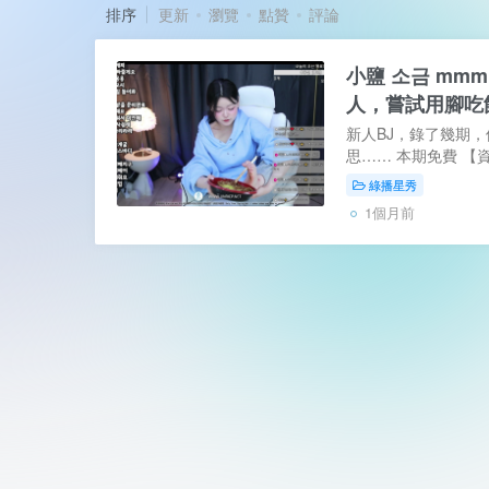
排序
更新
瀏覽
點贊
評論
小鹽 소금 mmm
人，嘗試用腳吃
新人BJ，錄了幾期
思…… 本期免費 
碼】：無碼 無水印 無
綠播星秀
配額【磁力下載】：Pik
1個月前