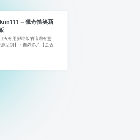
knn111 – 獵奇搞笑新
飯
，但沒有用腳吃飯的這期有意
【資源型別】：自錄影片【是否有
廣告【資源大小】：1V/2.3G/1
Pak / ED2K【影片解析度】...