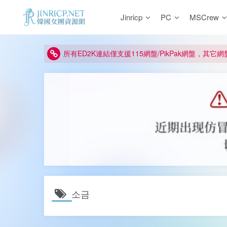
如何獲得 Jinricp.net 網站邀請碼
Jinricp
PC
MSCrew
正版宣告: 警惕盜版網站冒充 Jinricp.net [20260605
因粉絲房被舉報給主播糟下架,我們提高了粉絲房購
所有ED2K連結僅支援115網盤/PikPak網盤，其它
關於 PikPak 下播放影片呈現 “一條線” 的問題報告
如何獲得 Jinricp.net 網站邀請碼
正版宣告: 警惕盜版網站冒充 Jinricp.net [20260605
소금