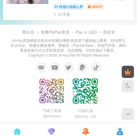
6月跑到SOOP去綠播了，直接露臉直播
性感小姐個人秀
SOOP
了，還怪好看的 在SOOP裡表演顯的陽光
31天前
又有活力，跳的也很帶勁，有點意思！
雖然...
釋出頁
免費PikPak會員
Pay in USD
黑名單
Jinricp資源網提供最全的韓國女團影視資源下載與線上觀看，特別專注
於Jinricp、韓國女團直播秀、熊貓班（PandaClass）等熱門內容。網站
透過多種方式分享影視資源，包括網盤、ED2K連結下載等。
Copyright © 2026 Jinricp.Net All Rights Reserved
TG線上客服
TG聊天群
@jinricpcs
@jinricp_net