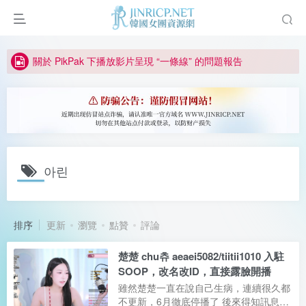
因粉絲房被舉報給主播糟下架,我們提高了粉絲房購買門檻
所有ED2K連結僅支援115網盤/PikPak網盤，其它網盤均不支援
關於 PikPak 下播放影片呈現 “一條線” 的問題報告
如何獲得 Jinricp.net 網站邀請碼
正版宣告: 警惕盜版網站冒充 Jinricp.net [20260605更新]
아린
排序
更新
瀏覽
點贊
評論
楚楚 chu츄 aeaei5082/tiitii1010 入駐
SOOP，改名改ID，直接露臉開播
雖然楚楚一直在說自己生病，連續很久都
不更新，6月徹底停播了 後來得知訊息，