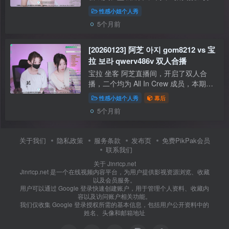
比团队中看起来年龄更小，原生奶，比较
性感小姐个人秀
小，手一抓没了，是个可爱的童颜软乳小
5个月前
妹。视频中表现尺度较大，All in 成...
[20260123] 阿芝 아지 gom8212 vs 宝
拉 보라 qwerv486v 双人合播
宝拉 坐客 阿芝直播间，开启了双人合
播，二个均为 All In Crew 成员，本期尺
度不大，二人会互相揉奶，跳舞环节也不
性感小姐个人秀
幕后
多，节目气氛比较轻松愉快，因网络质量
5个月前
差，二人饭还没吃完就断网下播了。。
阿...
关于我们
隐私政策
服务条款
发布页
免费PikPak会员
联系我们
关于 Jinricp.net
Jinricp.net 是一个在线视频内容平台，为用户提供影视资源浏览、收藏
以及会员服务。
用户可以通过 Google 登录快速创建账户，用于管理个人资料、收藏内
容以及访问账户相关功能。
我们仅收集 Google 登录授权所需的基本信息，包括用户公开资料中的
姓名、头像和邮箱地址