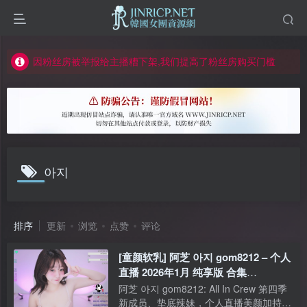
如何获得 Jinricp.net 网站邀请码
正版声明: 警惕盗版网站冒充 Jinricp.net [20260605更新]
因粉丝房被举报给主播糟下架,我们提高了粉丝房购买门槛
所有ED2K链接仅支持115网盘/PikPak网盘，其它网盘均不支持
关于 PikPak 下播放视频呈现 “一条线” 的问题报告
如何获得 Jinricp.net 网站邀请码
正版声明: 警惕盗版网站冒充 Jinricp.net [20260605更新]
아지
排序
更新
浏览
点赞
评论
[童颜软乳] 阿芝 아지 gom8212 – 个人
直播 2026年1月 纯享版 合集
[9V/34.2G]
阿芝 아지 gom8212: All In Crew 第四季
新成员、垫底辣妹，个人直播美颜加持下