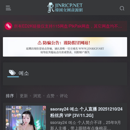
正版声明: 警惕盗版网站冒充 Jinricp.net [20260605更新]
因粉丝房被举报给主播糟下架,我们提高了粉丝房购买门槛
所有ED2K链接仅支持115网盘/PikPak网盘，其它网盘均不支持
关于 PikPak 下播放视频呈现 “一条线” 的问题报告
如何获得 Jinricp.net 网站邀请码
正版声明: 警惕盗版网站冒充 Jinricp.net [20260605更新]
예소
排序
更新
浏览
点赞
评论
ssoray24 예소 个人直播 20251210/24
粉丝房 VIP [3V/11.2G]
ssoray24 예소 个人简介不详，25年9月
新人主播，带上眼睛有点像棉花