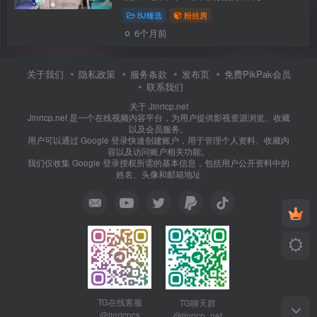
naras2，直播尺度中规中距，原装小车
BJ臻选
粉丝房
灯，还挺可爱的，目前还挺受欧巴欢迎
6个月前
的。 【资源类型】：粉丝房【是否有
码】：无码 无水...
关于我们
隐私政策
服务条款
发布页
免费PikPak会员
联系我们
关于 Jinricp.net
Jinricp.net 是一个在线视频内容平台，为用户提供影视资源浏览、收藏
以及会员服务。
用户可以通过 Google 登录快速创建账户，用于管理个人资料、收藏内
容以及访问账户相关功能。
我们仅收集 Google 登录授权所需的基本信息，包括用户公开资料中的
姓名、头像和邮箱地址
TG在线客服
TG聊天群
@jinricpcs
@jinricp_net