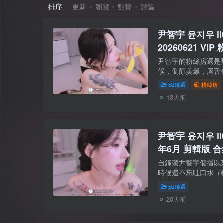
排序
更新
瀏覽
點贊
評論
尹智宇 윤지우 ll0
20260621 VIP
尹智宇的粉絲房還是
候，側顏美爆，唇舌
出嬌羞的表情，眼神
BJ臻選
粉絲房
了. 【資源型別】：粉
13天前
尹智宇 윤지우 ll0
年6月 剪輯版 
自錄製尹智宇個播以
時候還不忘吐口水（
了！ 【資源型別】
BJ臻選
無水印 無廣告【資源大小】
20天前