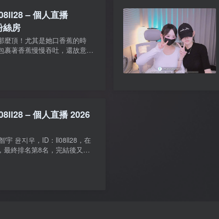
8ll28 – 個人直播
 粉絲房
那麼頂！尤其是她口香蕉的時
包裹著香蕉慢慢吞吐，還故意露
水汪汪的……這小騷樣也太會撩
36秒左右大家覺得是鮑嗎? 【...
8ll28 – 個人直播 2026
智宇 윤지우，ID：ll08ll28，在
一次，最終排名第8名，完結後又跑
 能加了綠播女團，後面沒參加真理四季
尹智宇畫風突變，居...