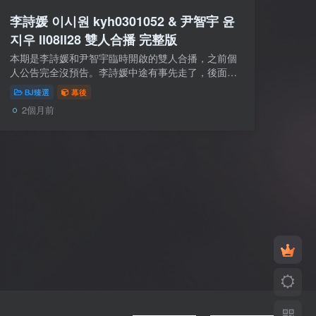
李詩媛 이시원 kyh0301052 & 尹智宇 윤
지우 ll08ll28 雙人合播 完整版
本期是李詩媛和尹智宇臨時開啟的雙人合播，之前個
人公告完全沒預告。李詩媛中途有事先走了，後面就
由尹智宇在她直播間繼續播到結束。二人合播非常輕
BJ臻選
幕後
鬆愉快，不像萊娜和智林那種風格，沒有爭第一...
2個月前