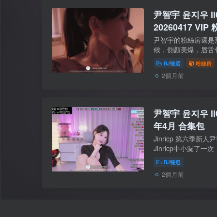
尹智宇 윤지우 ll0
20260417 VIP
尹智宇的粉絲房還是
候，側顏美爆，唇舌
出嬌羞的表情，眼神
BJ臻選
粉絲房
了吧.不確定00:22:
2個月前
尹智宇 윤지우 ll0
年4月 合集包
Jinricp 第六季新人尹
Jinricp中小漏了
到 heaveninc
BJ臻選
有點可惜了…… 近期
2個月前