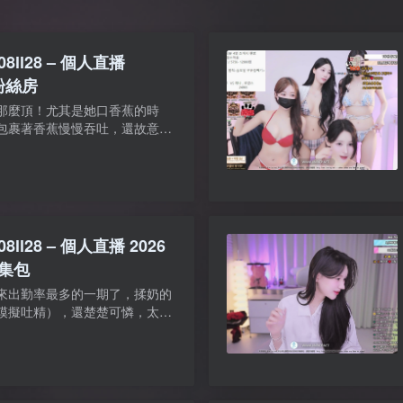
8ll28 – 個人直播
 粉絲房
那麼頂！尤其是她口香蕉的時
包裹著香蕉慢慢吞吐，還故意露
水汪汪的……這小騷樣也太會撩
絲房【是否有碼】：無碼 ...
8ll28 – 個人直播 2026
合集包
來出勤率最多的一期了，揉奶的
模擬吐精），還楚楚可憐，太色
：自錄影片【是否有碼】：無碼
：10V/53.3G/10配...