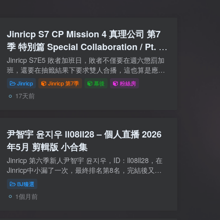
Jinricp S7 CP Mission 4 真理公司 第7
季 特別篇 Special Collaboration / Pt. 4
附VIP粉絲房
Jinricp S7E5 敗者加班日，敗者不僅要在週六懲罰加
班，還要在抽籤結果下要求雙人合播，這也算是應韓
老闆要求，給大家的一個福利。本期為四人合播的第
Jinricp
Jinricp 第7季
幕後
粉絲房
4期，萊娜 素悠 洛林斯 尹智宇 的聯合直播，...
17天前
尹智宇 윤지우 ll08ll28 – 個人直播 2026
年5月 剪輯版 小合集
Jinricp 第六季新人尹智宇 윤지우，ID：ll08ll28，在
Jinricp中小漏了一次，最終排名第8名，完結後又跑
到 heaveninc 能加了綠播女團，後面沒參加真理四季
BJ臻選
有點可惜了……本月將出演Jinricp S7，可...
1個月前