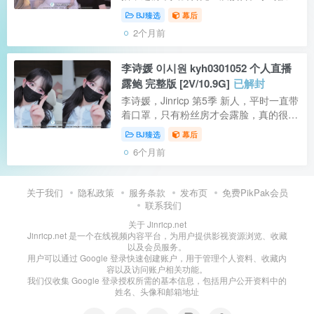
途有事先走了，后面就由尹智宇在她直播
BJ臻选
幕后
间继续播到结束。二人合播非常轻松愉
2个月前
快，不像莱娜和智林那种风格，没有争第
一...
李诗媛 이시원 kyh0301052 个人直播
露鲍 完整版 [2V/10.9G]
已解封
李诗媛，Jinricp 第5季 新人，平时一直带
着口罩，只有粉丝房才会露脸，真的很美
哦……我们之前说过隔着内裤也能感受到
BJ臻选
幕后
她那片肥肥的鲍鲍～～果然啊……不负众
6个月前
望！2025年最后一天个人直播时故意漏...
关于我们
隐私政策
服务条款
发布页
免费PikPak会员
联系我们
关于 Jinricp.net
Jinricp.net 是一个在线视频内容平台，为用户提供影视资源浏览、收藏
以及会员服务。
用户可以通过 Google 登录快速创建账户，用于管理个人资料、收藏内
容以及访问账户相关功能。
我们仅收集 Google 登录授权所需的基本信息，包括用户公开资料中的
姓名、头像和邮箱地址