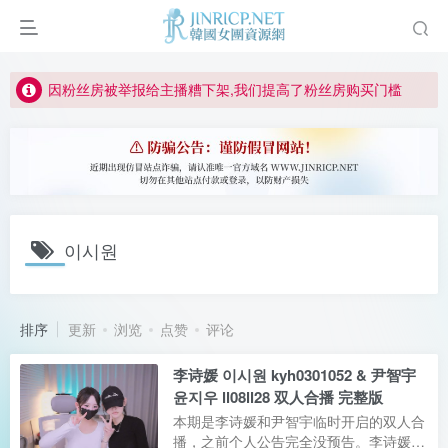
如何获得 Jinricp.net 网站邀请码
正版声明: 警惕盗版网站冒充 Jinricp.net [20260605更新]
因粉丝房被举报给主播糟下架,我们提高了粉丝房购买门槛
所有ED2K链接仅支持115网盘/PikPak网盘，其它网盘均不支持
关于 PikPak 下播放视频呈现 “一条线” 的问题报告
如何获得 Jinricp.net 网站邀请码
正版声明: 警惕盗版网站冒充 Jinricp.net [20260605更新]
이시원
排序
更新
浏览
点赞
评论
李诗媛 이시원 kyh0301052 & 尹智宇
윤지우 ll08ll28 双人合播 完整版
本期是李诗媛和尹智宇临时开启的双人合
播，之前个人公告完全没预告。李诗媛中