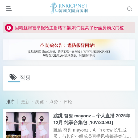
如何获得 Jinricp.net 网站邀请码
正版声明: 警惕盗版网站冒充 Jinricp.net [20260605更新]
因粉丝房被举报给主播糟下架,我们提高了粉丝房购买门槛
所有ED2K链接仅支持115网盘/PikPak网盘，其它网盘均不支持
关于 PikPak 下播放视频呈现 “一条线” 的问题报告
如何获得 Jinricp.net 网站邀请码
正版声明: 警惕盗版网站冒充 Jinricp.net [20260605更新]
점핑
排序
更新
浏览
点赞
评论
跳跳 점핑 mayonz – 个人直播 2025年
12月 纯享合集包 [10V/33.9G]
跳跳 점핑 mayonz，All in crew 长驻成
员，与其它小组成员直播风格都很类似，