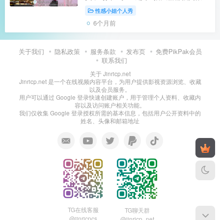
尺度大，榨精小神器，擅长沉浸式发骚，
性感小姐个人秀
舞跳的不多！另外，从各角度看，车灯应
6个月前
该是原生奶，左灯比右灯显的有点大，
自...
关于我们
隐私政策
服务条款
发布页
免费PikPak会员
联系我们
关于 Jinricp.net
Jinricp.net 是一个在线视频内容平台，为用户提供影视资源浏览、收藏
以及会员服务。
用户可以通过 Google 登录快速创建账户，用于管理个人资料、收藏内
容以及访问账户相关功能。
我们仅收集 Google 登录授权所需的基本信息，包括用户公开资料中的
姓名、头像和邮箱地址
TG在线客服
TG聊天群
@jinricpcs
@jinricp_net