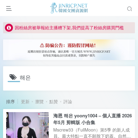
如何獲得 Jinricp.net 網站邀請碼
正版宣告: 警惕盜版網站冒充 Jinricp.net [20260605更新]
因粉絲房被舉報給主播糟下架,我們提高了粉絲房購買門檻
所有ED2K連結僅支援115網盤/PikPak網盤，其它網盤均不支援
關於 PikPak 下播放影片呈現 “一條線” 的問題報告
如何獲得 Jinricp.net 網站邀請碼
正版宣告: 警惕盜版網站冒充 Jinricp.net [20260605更新]
해은
排序
更新
瀏覽
點贊
評論
海恩 해은 yoony1004 – 個人直播 2026
年5月 剪輯版 小合集
Mscrew33（FullMoon）第5季 的新人成
員。最大特點一直不願脫下奶蓋。自然E