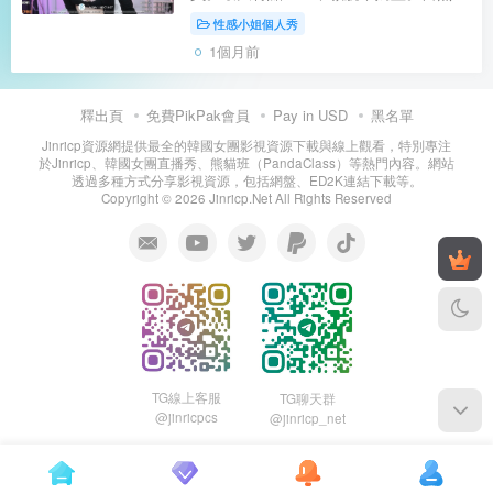
杯（cap-E），身高約165cm，屬於肉感
性感小姐個人秀
自然型。目前以團體合播和個人熱舞為
1個月前
主，直播中會自然展示身材曲線，屬於新
人努力...
釋出頁
免費PikPak會員
Pay in USD
黑名單
Jinricp資源網提供最全的韓國女團影視資源下載與線上觀看，特別專注
於Jinricp、韓國女團直播秀、熊貓班（PandaClass）等熱門內容。網站
透過多種方式分享影視資源，包括網盤、ED2K連結下載等。
Copyright © 2026 Jinricp.Net All Rights Reserved
TG線上客服
TG聊天群
@jinricpcs
@jinricp_net