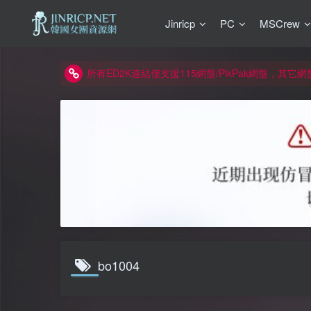
如何獲得 Jinricp.net 網站邀請碼
Jinricp
PC
MSCrew
正版宣告: 警惕盜版網站冒充 Jinricp.net [20260605
因粉絲房被舉報給主播糟下架,我們提高了粉絲房購
所有ED2K連結僅支援115網盤/PikPak網盤，其它
關於 PikPak 下播放影片呈現 “一條線” 的問題報告
如何獲得 Jinricp.net 網站邀請碼
正版宣告: 警惕盜版網站冒充 Jinricp.net [20260605
bo1004