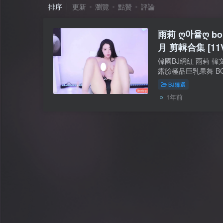
排序
更新
瀏覽
點贊
評論
雨莉 ღ아율ღ 
月 剪輯合集 [11V
韓國BJ網紅 雨莉 韓文名
露臉極品巨乳果舞 B
別】：自錄影片【是
BJ臻選
【資源大小】：11V/56
1年前