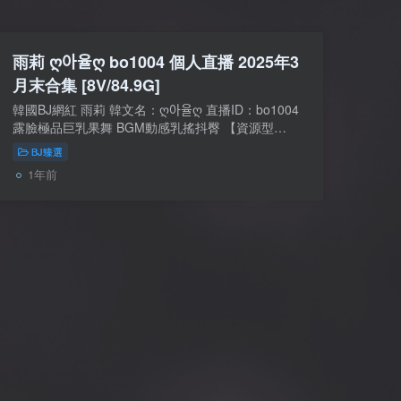
雨莉 ღ아율ღ bo1004 個人直播 2025年3
月末合集 [8V/84.9G]
韓國BJ網紅 雨莉 韓文名：ღ아율ღ 直播ID：bo1004
露臉極品巨乳果舞 BGM動感乳搖抖臀 【資源型
別】：自錄影片【是否有碼】：無碼 無水印 無廣告
BJ臻選
【資源大小】：8V/84.9G/8配額【下載渠道...
1年前