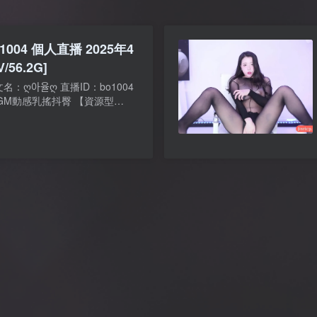
bo1004 個人直播 2025年4
/56.2G]
：ღ아율ღ 直播ID：bo1004
GM動感乳搖抖臀 【資源型
否有碼】：無碼 無水印 無廣告
.2G/11配額【下載渠...