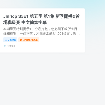
Jinricp S5E1 第五季 第1集 新季開播&首
場職級賽 中文簡繁字幕
本期重要特別提示1、分卷打包，您必須下載所有目
錄和檔案，一個不落，才能正常解壓 .001檔案，教程
點這裡2、新增 PikPak 網盤字幕，PikPak網盤影片也
Jinricp
Jinricp 第5季
可以有字幕了3、115網盤 Ed2k資源去廣告純淨...
1年前