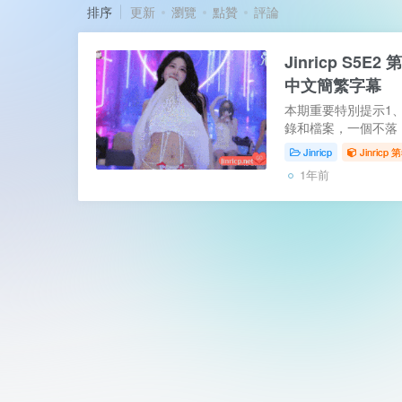
排序
更新
瀏覽
點贊
評論
Jinricp S5
中文簡繁字幕
本期重要特別提示1
錄和檔案，一個不落，
點這裡2、新增 PikP
Jinricp
Jinricp 
可以有字幕了3、115網
1年前