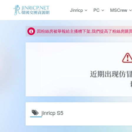
Jinricp
PC
MSCrew
如何獲得 Jinricp.net 網站邀請碼
正版宣告: 警惕盜版網站冒充 Jinricp.net [20260605
因粉絲房被舉報給主播糟下架,我們提高了粉絲房購
所有ED2K連結僅支援115網盤/PikPak網盤，其它
關於 PikPak 下播放影片呈現 “一條線” 的問題報告
如何獲得 Jinricp.net 網站邀請碼
正版宣告: 警惕盜版網站冒充 Jinricp.net [20260605
jinricp S5