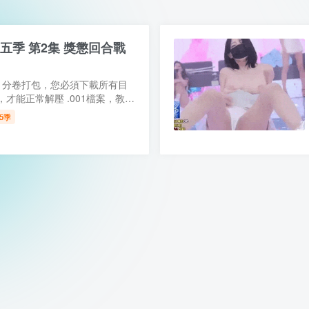
E2 第五季 第2集 獎懲回合戰
、分卷打包，您必須下載所有目
才能正常解壓 .001檔案，教程
ak 網盤字幕，PikPak網盤影片也
第5季
盤 Ed2k資源去廣告純淨...