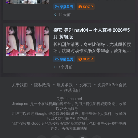
裤、JK、紧身衣等突出下半身曲线。扭腰
绿播星秀
SOOP
摆臀和大腿动作特别撩人，性感热舞风格
11天前
明显，反差又可爱 【资源类型】：自录
视...
柳安 류안 navi04 – 个人直播 2026年5
月 剪辑版
长相甜美清秀，身材比例好，尤其腿长腰
细，跳舞时动作流畅又带媚态，爱穿短
裤、JK、紧身衣等突出下半身曲线。扭腰
绿播星秀
SOOP
摆臀和大腿动作特别撩人，性感热舞风格
1个月前
明显，反差又可爱 【资源类型】：自录
视...
关于我们
隐私政策
服务条款
发布页
免费PikPak会员
联系我们
关于 Jinricp.net
Jinricp.net 是一个在线视频内容平台，为用户提供影视资源浏览、收藏
以及会员服务。
用户可以通过 Google 登录快速创建账户，用于管理个人资料、收藏内
容以及访问账户相关功能。
我们仅收集 Google 登录授权所需的基本信息，包括用户公开资料中的
姓名、头像和邮箱地址