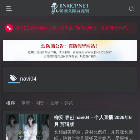
正版声明: 警惕盗版网站冒充 Jinricp.net [20260605更新]
因粉丝房被举报给主播糟下架,我们提高了粉丝房购买门槛
所有ED2K链接仅支持115网盘/PikPak网盘，其它网盘均不支持
关于 PikPak 下播放视频呈现 “一条线” 的问题报告
如何获得 Jinricp.net 网站邀请码
正版声明: 警惕盗版网站冒充 Jinricp.net [20260605更新]
navi04
排序
更新
浏览
点赞
评论
柳安 류안 navi04 – 个人直播 2026年6
月 剪辑版
长相甜美清秀，身材比例好，尤其腿长腰
细，跳舞时动作流畅又带媚态，爱穿短