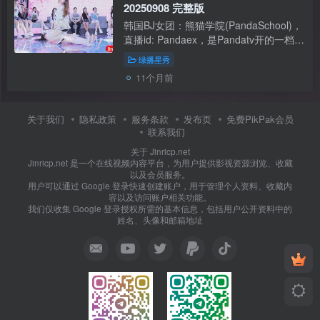
20250908 完整版
韩国BJ女团：熊猫学院(PandaSchool)，
直播id: Pandaex，是Pandatv开的一档
绿播节目，主持人为男性。BJ们值颜也
绿播星秀
高，时不时也会发个骚。本站推荐过 樱
11个月前
桃酱 짱아신 cherrybest 也是其中一员
【资...
关于我们
隐私政策
服务条款
发布页
免费PikPak会员
联系我们
关于 Jinricp.net
Jinricp.net 是一个在线视频内容平台，为用户提供影视资源浏览、收藏
以及会员服务。
用户可以通过 Google 登录快速创建账户，用于管理个人资料、收藏内
容以及访问账户相关功能。
我们仅收集 Google 登录授权所需的基本信息，包括用户公开资料中的
姓名、头像和邮箱地址