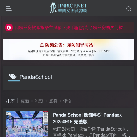
如何获得 Jinricp.net 网站邀请码
正版声明: 警惕盗版网站冒充 Jinricp.net [20260605更新]
因粉丝房被举报给主播糟下架,我们提高了粉丝房购买门槛
所有ED2K链接仅支持115网盘/PikPak网盘，其它网盘均不支持
关于 PikPak 下播放视频呈现 “一条线” 的问题报告
如何获得 Jinricp.net 网站邀请码
正版声明: 警惕盗版网站冒充 Jinricp.net [20260605更新]
PandaSchool
排序
更新
浏览
点赞
评论
Panda School 熊猫学院 Pandaex
20250919 完整版
韩国BJ女团：熊猫学院(PandaSchool)，
直播id: Pandaex，是Pandatv开的一档