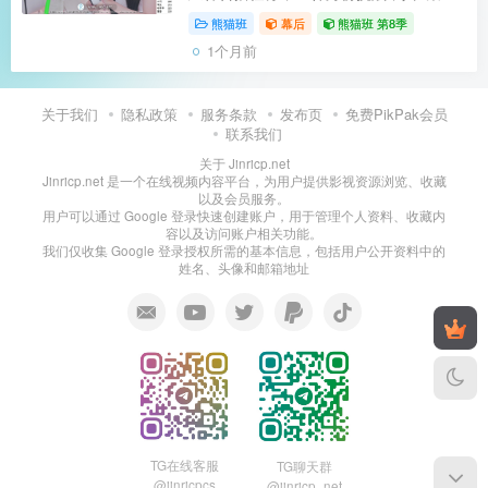
当前为第2集本期主人 Master: Onlyone
熊猫班
幕后
熊猫班 第8季
(온리원/521521)，仆人 Slave: 度惠 (도
1个月前
해/uoan2xoak3j0skq) 主要就是打屁
股、...
关于我们
隐私政策
服务条款
发布页
免费PikPak会员
联系我们
关于 Jinricp.net
Jinricp.net 是一个在线视频内容平台，为用户提供影视资源浏览、收藏
以及会员服务。
用户可以通过 Google 登录快速创建账户，用于管理个人资料、收藏内
容以及访问账户相关功能。
我们仅收集 Google 登录授权所需的基本信息，包括用户公开资料中的
姓名、头像和邮箱地址
TG在线客服
TG聊天群
@jinricpcs
@jinricp_net