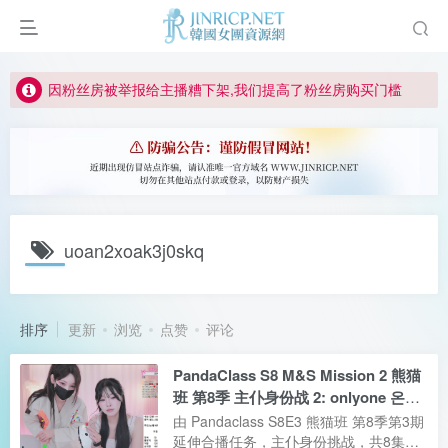
如何获得 Jinricp.net 网站邀请码
正版声明: 警惕盗版网站冒充 Jinricp.net [20260605更新]
因粉丝房被举报给主播糟下架,我们提高了粉丝房购买门槛
所有ED2K链接仅支持115网盘/PikPak网盘，其它网盘均不支持
关于 PikPak 下播放视频呈现 “一条线” 的问题报告
如何获得 Jinricp.net 网站邀请码
正版声明: 警惕盗版网站冒充 Jinricp.net [20260605更新]
uoan2xoak3j0skq
排序
更新
浏览
点赞
评论
PandaClass S8 M&S Mission 2 熊猫
班 第8季 主仆身份战 2: onlyone 온리
원 VS 度惠 도해
由 Pandaclass S8E3 熊猫班 第8季第3期
延伸合播任务，主仆身份挑战，共8集，