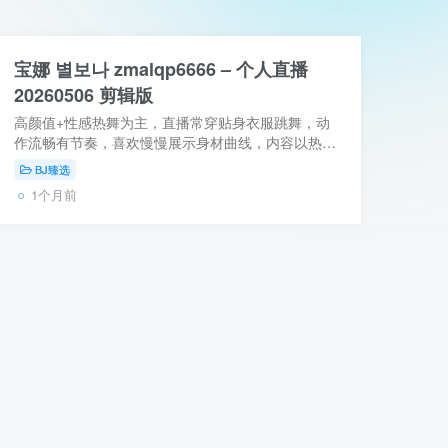
宝娜 별보나 zmalqp6666 – 个人直播
20260506 剪辑版
高颜值+性感热舞为主，直播常穿贴身衣服跳舞，动
作流畅有节奏，喜欢慢慢展示身材曲线，内容以热舞
+ 粉丝互动为主，偶尔会做尺度较高的主题放送。属
BJ臻选
于耐看且专注舞感的类型。 【资源类型】：自...
1个月前