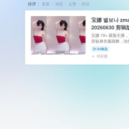
排序
更新
浏览
点赞
评论
宝娜 별보나 zma
20260630 剪辑
宝娜 19+ 露脸主
穿贴身衣服跳舞，动
材曲线，内容以热舞 
BJ臻选
较高的主题放送。属于
15天前