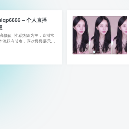
lqp6666 – 个人直播
版
播，高颜值+性感热舞为主，直播常
作流畅有节奏，喜欢慢慢展示身
+ 粉丝互动为主，偶尔会做尺度
耐看且专注舞感的类型...