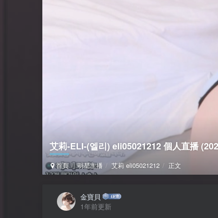
艾莉-ELI-(엘리) eli05021212 個人直播 (2024
首頁
明星主播
艾莉 eli05021212
正文
金寶貝
1年前更新