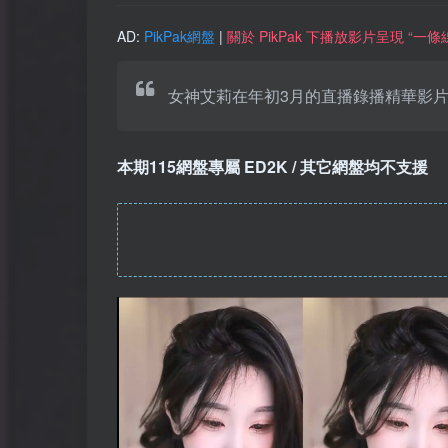
AD:
PikPak網盤
|
關於 PikPak 下播放影片呈現 “
女神艾莉在年初3月的直播錄播精華影片
本期115網盤專屬 ED2K / 其它網盤均不支援