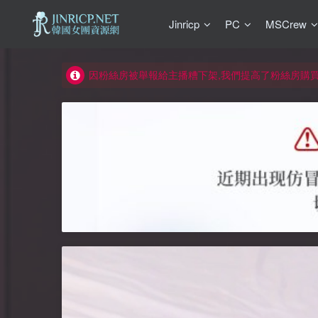
Jinricp
PC
MSCrew
如何獲得 Jinricp.net 網站邀請碼
正版宣告: 警惕盜版網站冒充 Jinricp.net [20260605
因粉絲房被舉報給主播糟下架,我們提高了粉絲房購
所有ED2K連結僅支援115網盤/PikPak網盤，其它
關於 PikPak 下播放影片呈現 “一條線” 的問題報告
如何獲得 Jinricp.net 網站邀請碼
正版宣告: 警惕盜版網站冒充 Jinricp.net [20260605