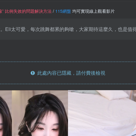
一條線” 比例失效的問題解決方法
/
115網盤
均可實現線上觀看影片
。Eli太可愛，每次跳舞都累的夠嗆，大家期待這麼久，也是值得
此處內容已隱藏，請付費後檢視