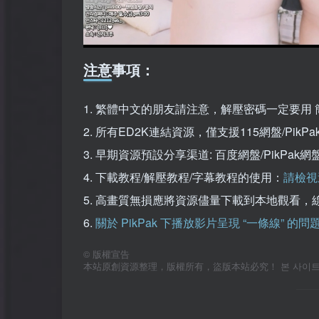
注意事項：
1. 繁體中文的朋友請注意，解壓密碼一定要用 
2. 所有ED2K連結資源，僅支援115網盤/Pi
3. 早期資源預設分享渠道: 百度網盤/PikPa
4. 下載教程/解壓教程/字幕教程的使用：
請檢視
5. 高畫質無損應將資源儘量下載到本地觀看，
6.
關於 PikPak 下播放影片呈現 “一條線” 的
©
版權宣告
本站原創資源整理，版權所有，盜版本站必究！ 본 사이트의 