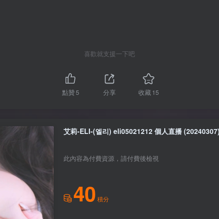
喜歡就支援一下吧
點贊
5
分享
收藏
15
艾莉-ELI-(엘리) eli05021212 個人直播 (20240307) 
此內容為付費資源，請付費後檢視
40
積分