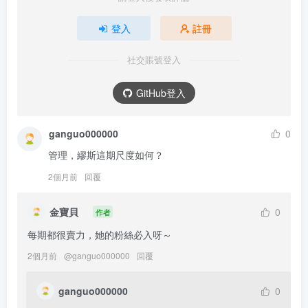
登入
註冊
社交賬號登入
GitHub登入
ganguo000000
0
管理，繆斯這期尺度如何？
2個月前
回覆
金寶貝
0
作者
每期都很賣力，她的粉絲必入呀～
2個月前
@
ganguo000000
回覆
ganguo000000
0