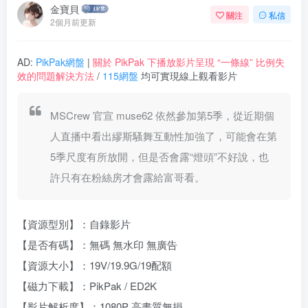
金寶貝
關注
私信
2個月前更新
AD:
PikPak網盤
|
關於 PikPak 下播放影片呈現 “一條線” 比例失
效的問題解決方法
/
115網盤
均可實現線上觀看影片
MSCrew 官宣 muse62 依然參加第5季，從近期個
人直播中看出繆斯騷舞互動性加強了，可能會在第
5季尺度有所放開，但是否會露“燈頭”不好說，也
許只有在粉絲房才會露給富哥看。
【資源型別】：自錄影片
【是否有碼】：無碼 無水印 無廣告
【資源大小】：19V/19.9G/19配額
【磁力下載】：PikPak / ED2K
【影片解析度】：1080P 高畫質無損