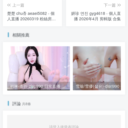
上一篇
下一篇
楚楚 chu츄 aeaei5082 - 個
妍珍 연진 gyg4618 - 個人直
人直播 20260319 粉絲房
播 2026年4月 剪輯版 合集
VIP
相關推薦
初琳-초린-zlap990 日常直播 20260121 粉絲房 VIP [1V/2.2G]
評論
共8條
請登入後發表評論