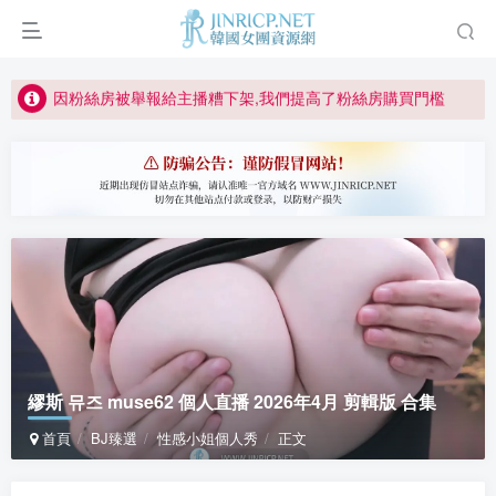
正版宣告: 警惕盜版網站冒充 Jinricp.net [20260605更新]
因粉絲房被舉報給主播糟下架,我們提高了粉絲房購買門檻
所有ED2K連結僅支援115網盤/PikPak網盤，其它網盤均不支援
關於 PikPak 下播放影片呈現 “一條線” 的問題報告
如何獲得 Jinricp.net 網站邀請碼
正版宣告: 警惕盜版網站冒充 Jinricp.net [20260605更新]
繆斯 뮤즈 muse62 個人直播 2026年4月 剪輯版 合集
首頁
BJ臻選
性感小姐個人秀
正文