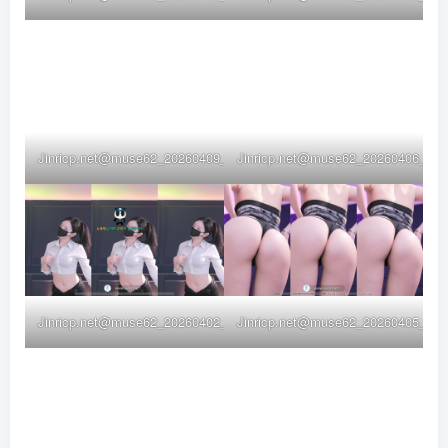
Jinricp.net@muse62_20260409_008
Jinricp.net@muse62_20260406_003
Jinricp.net@muse62_20260402_016
Jinricp.net@muse62_20260405_009