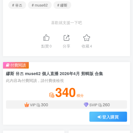
# 뮤즈
# muse62
# 繆斯
喜歡就支援一下吧
點贊
0
分享
收藏
4
付費閱讀
繆斯 뮤즈 muse62 個人直播 2026年4月 剪輯版 合集
此內容為付費閱讀，請付費後檢視
340
積分
300
260
VIP
SVIP
登入購買