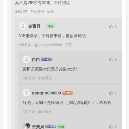
她不是VIP才有露嗎，平時都沒
2個月前
@
金寶貝
回覆
金寶貝
0
作者
VIP露燈頭，平時露車燈，但捂著燈頭
2個月前
@
ganguo000000
回覆
白白
0
繆斯是原裝大燈還是改裝大燈？
2個月前
@
金寶貝
ganguo000000
0
好吧，這期不是粉絲房，那就沒啥看點了，哈哈哈
2個月前
@
金寶貝
金寶貝
0
作者