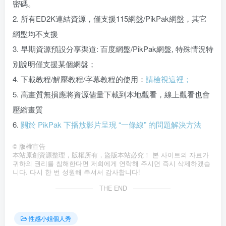
密碼。
2. 所有ED2K連結資源，僅支援115網盤/PikPak網盤，其它
網盤均不支援
3. 早期資源預設分享渠道: 百度網盤/PikPak網盤, 特殊情況特
別說明僅支援某個網盤；
4. 下載教程/解壓教程/字幕教程的使用：
請檢視這裡；
5. 高畫質無損應將資源儘量下載到本地觀看，線上觀看也會
壓縮畫質
6.
關於 PikPak 下播放影片呈現 “一條線” 的問題解決方法
©
版權宣告
本站原創資源整理，版權所有，盜版本站必究！ 본 사이트의 자료가
귀하의 권리를 침해한다면 저희에게 연락해 주시면 즉시 삭제하겠습
니다. 다시 한 번 성원해 주셔서 감사합니다!
THE END
性感小姐個人秀