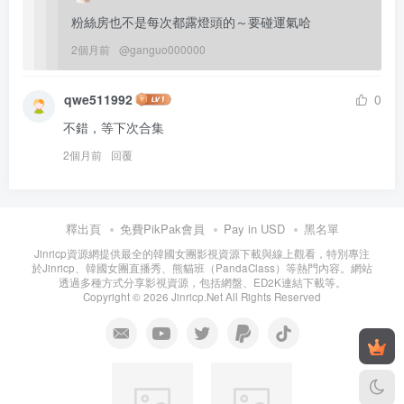
粉絲房也不是每次都露燈頭的～要碰運氣哈
2個月前
@
ganguo000000
qwe511992
0
不錯，等下次合集
2個月前
回覆
釋出頁
免費PikPak會員
Pay in USD
黑名單
Jinricp資源網提供最全的韓國女團影視資源下載與線上觀看，特別專注
於Jinricp、韓國女團直播秀、熊貓班（PandaClass）等熱門內容。網站
透過多種方式分享影視資源，包括網盤、ED2K連結下載等。
Copyright © 2026 Jinricp.Net All Rights Reserved