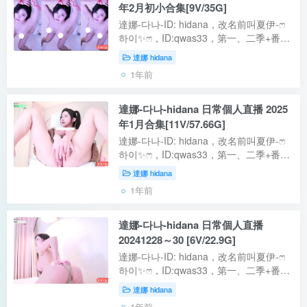
年2月初小合集[9V/35G]
達娜-다나-ID: hidana，改名前叫夏伊-ෆ
하이✨ෆ，ID:qwas33，第一、二季+番外
都有參加的老人。至從摘了口罩，美的一
達娜 hidana
發不可收拾，尤其那個屁股，喜歡肥臀的
1年前
朋友可以看看 【資源型別】：自錄影片...
達娜-다나-hidana 日常個人直播 2025
年1月合集[11V/57.66G]
達娜-다나-ID: hidana，改名前叫夏伊-ෆ
하이✨ෆ，ID:qwas33，第一、二季+番外
都有參加的老人。至從摘了口罩，美的一
達娜 hidana
發不可收拾，尤其那個屁股，喜歡肥臀的
1年前
朋友可以看看 【資源型別】：自錄影片...
達娜-다나-hidana 日常個人直播
20241228～30 [6V/22.9G]
達娜-다나-ID: hidana，改名前叫夏伊-ෆ
하이✨ෆ，ID:qwas33，第一、二季+番外
都有參加的老人，有點像江疏影，第二季
達娜 hidana
摘下的口罩番外篇又重新帶了上去。
1年前