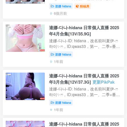
個小時，沉浸式發騷不斷，粉絲房還是相
達娜 hidana
粉絲房
當敬業的 【資源型別】：粉絲房【是否
6個月前
有碼】：無碼 無水印 無廣告【資源大
小】...
達娜-다나-hidana 日常個人直播 2025
年4月合集[13V/35.9G]
達娜-다나-ID: hidana，改名前叫夏伊-ෆ
하이✨ෆ，ID:qwas33，第一、二季+番外
都有參加的老人。至從摘了口罩，美的一
達娜 hidana
發不可收拾，尤其那個屁股，喜歡肥臀的
1年前
朋友可以看看. 【資源型別】：自錄視...
達娜-다나-hidana 日常個人直播 2025
年3月合集[12V/37.3G]
更新PikPak
達娜-다나-ID: hidana，改名前叫夏伊-ෆ
하이✨ෆ，ID:qwas33，第一、二季+番外
都有參加的老人。至從摘了口罩，美的一
達娜 hidana
發不可收拾，尤其那個屁股，喜歡肥臀的
1年前
朋友可以看看 PikPak網盤下載渠道可評...
達娜-다나-hidana 日常個人直播 2025