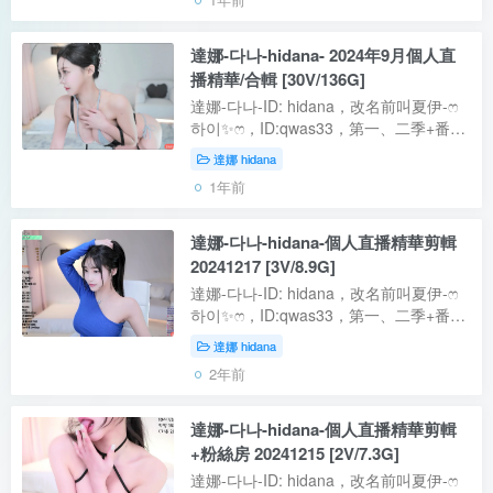
【資源型別】：自錄影片【是否有碼】：
無...
達娜-다나-hidana- 2024年9月個人直
播精華/合輯 [30V/136G]
達娜-다나-ID: hidana，改名前叫夏伊-ෆ
하이✨ෆ，ID:qwas33，第一、二季+番外
都有參加的老人，第二季摘下的口罩番外
達娜 hidana
篇又重新帶了上去。本期夏伊摘下口罩後
1年前
堪稱露臉後最美的一期，除了肥臀，其...
達娜-다나-hidana-個人直播精華剪輯
20241217 [3V/8.9G]
達娜-다나-ID: hidana，改名前叫夏伊-ෆ
하이✨ෆ，ID:qwas33，第一、二季+番外
都有參加的老人，有點像江疏影，第二季
達娜 hidana
摘下的口罩番外篇又重新帶了上去。本期
2年前
為本站剪輯版，將亮點保留，移除過多...
達娜-다나-hidana-個人直播精華剪輯
+粉絲房 20241215 [2V/7.3G]
達娜-다나-ID: hidana，改名前叫夏伊-ෆ