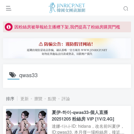
如何獲得 Jinricp.net 網站邀請碼
正版宣告: 警惕盜版網站冒充 Jinricp.net [20260605更新]
因粉絲房被舉報給主播糟下架,我們提高了粉絲房購買門檻
所有ED2K連結僅支援115網盤/PikPak網盤，其它網盤均不支援
關於 PikPak 下播放影片呈現 “一條線” 的問題報告
如何獲得 Jinricp.net 網站邀請碼
正版宣告: 警惕盜版網站冒充 Jinricp.net [20260605更新]
qwas33
排序
更新
瀏覽
點贊
評論
夏伊-하이-qwas33-個人直播
20251205 粉絲房 VIP [1V/2.4G]
達娜-다나-ID: hidana，改名前叫夏伊，
ID:qwas33. 本月僅一場粉絲房，接近一