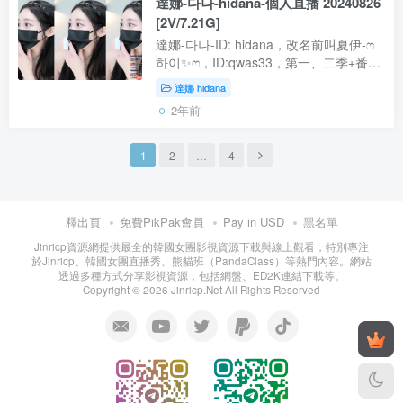
達娜-다나-hidana-個人直播 20240826
[2V/7.21G]
達娜-다나-ID: hidana，改名前叫夏伊-ෆ
하이✨ෆ，ID:qwas33，第一、二季+番外
都有參加的老人，有點像江疏影，第二季
達娜 hidana
摘下的口罩番外篇又重新帶了上去。
2年前
【資源型別】：影片【是否有碼】：無碼
...
1
2
…
4
釋出頁
免費PikPak會員
Pay in USD
黑名單
Jinricp資源網提供最全的韓國女團影視資源下載與線上觀看，特別專注
於Jinricp、韓國女團直播秀、熊貓班（PandaClass）等熱門內容。網站
透過多種方式分享影視資源，包括網盤、ED2K連結下載等。
Copyright © 2026 Jinricp.Net All Rights Reserved