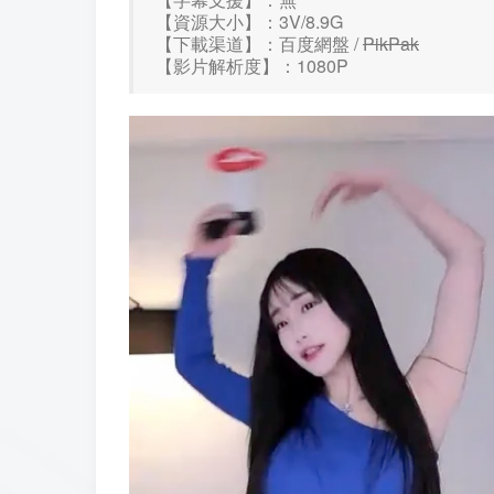
【資源大小】：3V/8.9G
【下載渠道】：百度網盤 /
PikPak
【影片解析度】：1080P