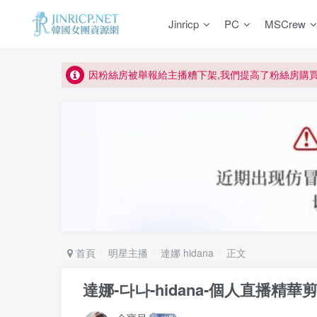
如何獲得 Jinricp.net 網站邀請碼
Jinricp
PC
MSCrew
正版宣告: 警惕盜版網站冒充 Jinricp.net [20260605
因粉絲房被舉報給主播糟下架,我們提高了粉絲房購
所有ED2K連結僅支援115網盤/PikPak網盤，其它
關於 PikPak 下播放影片呈現 “一條線” 的問題報告
如何獲得 Jinricp.net 網站邀請碼
正版宣告: 警惕盜版網站冒充 Jinricp.net [20260605
首頁
明星主播
達娜 hidana
正文
達娜-다나-hidana-個人直播精華剪輯 2