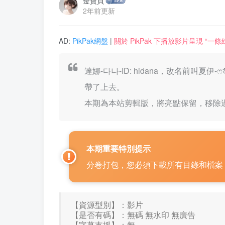
金寶貝
2年前更新
AD:
PikPak網盤
|
關於 PikPak 下播放影片呈現 “
達娜-다나-ID: hidana，改名前叫
帶了上去。
本期為本站剪輯版，將亮點保留，移除
本期重要特別提示
分卷打包，您必須下載所有目錄和檔案，
【資源型別】：影片
【是否有碼】：無碼 無水印 無廣告
【字幕支援】：無