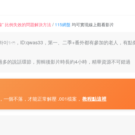
一條線” 比例失效的問題解決方法
/
115網盤
均可實現線上觀看影片
夏伊-ෆ하이✨ෆ，ID:qwas33，第一、二季+番外都有參加的老
過多的說話環節，剪輯後影片時長約4小時，精華資源不可錯過
一個不落，才能正常解壓 .001檔案，
教程點這裡