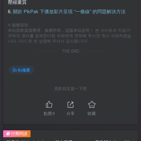
壓縮畫質
6.
關於 PikPak 下播放影片呈現 “一條線” 的問題解決方法
©
版權宣告
本站原創資源整理，版權所有，盜版本站必究！ 본 사이트의 자료가
귀하의 권리를 침해한다면 저희에게 연락해 주시면 즉시 삭제하겠습
니다. 다시 한 번 성원해 주셔서 감사합니다!
THE END
BJ臻選
喜歡就支援一下吧
點贊
0
分享
收藏
付費閱讀