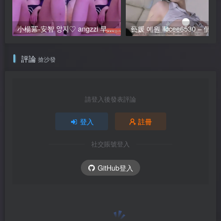
小楊冪-安智 앙지♡ angzzi 早期個人直播 騷舞剪輯合集 [25V/6.9G]
藝媛 예원 llccee6530 – 個人直播 2
評論
搶沙發
請登入後發表評論
登入
註冊
社交賬號登入
GitHub登入