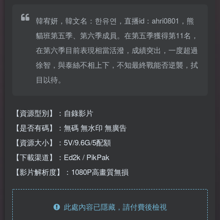
韓宥妍，韓文名：한유연，直播id：ahri0801，熊
貓班第五季、第六季成員。在第五季獲得第11名，
在第六季目前表現相當活潑，成績突出，一度超過
徐智，與泰絲不相上下，不知最終戰能否逆襲，拭
目以待。
【資源型別】：自錄影片
【是否有碼】：無碼 無水印 無廣告
【資源大小】：5V/9.6G/5配額
【下載渠道】：Ed2k / PikPak
【影片解析度】：1080P高畫質無損
此處內容已隱藏，請付費後檢視