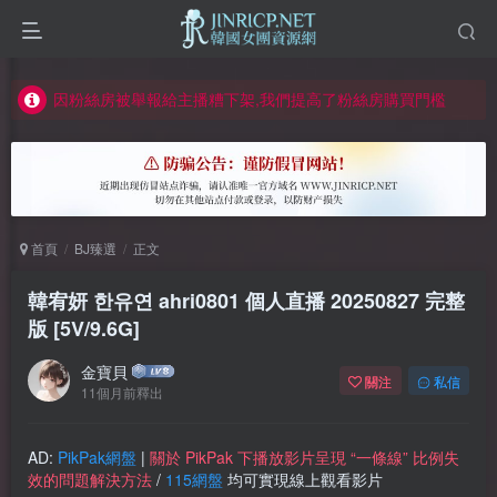
如何獲得 Jinricp.net 網站邀請碼
正版宣告: 警惕盜版網站冒充 Jinricp.net [20260605更新]
因粉絲房被舉報給主播糟下架,我們提高了粉絲房購買門檻
所有ED2K連結僅支援115網盤/PikPak網盤，其它網盤均不支援
關於 PikPak 下播放影片呈現 “一條線” 的問題報告
如何獲得 Jinricp.net 網站邀請碼
首頁
BJ臻選
正文
正版宣告: 警惕盜版網站冒充 Jinricp.net [20260605更新]
韓宥妍 한유연 ahri0801 個人直播 20250827 完整
版 [5V/9.6G]
金寶貝
關注
私信
11個月前釋出
AD:
PikPak網盤
|
關於 PikPak 下播放影片呈現 “一條線” 比例失
效的問題解決方法
/
115網盤
均可實現線上觀看影片