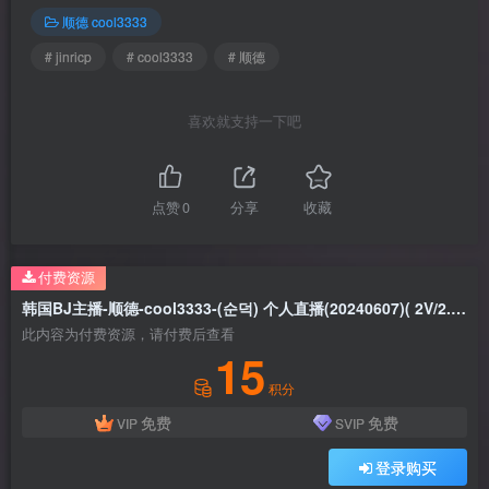
顺德 cool3333
# jinricp
# cool3333
# 顺德
喜欢就支持一下吧
点赞
0
分享
收藏
付费资源
韩国BJ主播-顺德-cool3333-(순덕) 个人直播(20240607)( 2V/2.22G )
此内容为付费资源，请付费后查看
15
积分
免费
免费
VIP
SVIP
登录购买