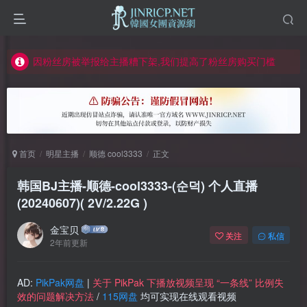
如何获得 Jinricp.net 网站邀请码
正版声明: 警惕盗版网站冒充 Jinricp.net [20260605更新]
因粉丝房被举报给主播糟下架,我们提高了粉丝房购买门槛
所有ED2K链接仅支持115网盘/PikPak网盘，其它网盘均不支持
关于 PikPak 下播放视频呈现 “一条线” 的问题报告
如何获得 Jinricp.net 网站邀请码
首页
明星主播
顺德 cool3333
正文
正版声明: 警惕盗版网站冒充 Jinricp.net [20260605更新]
韩国BJ主播-顺德-cool3333-(순덕) 个人直播
(20240607)( 2V/2.22G )
金宝贝
关注
私信
2年前更新
AD:
PikPak网盘
|
关于 PikPak 下播放视频呈现 “一条线” 比例失
效的问题解决方法
/
115网盘
均可实现在线观看视频