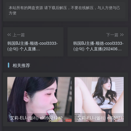
本站所有的网盘资源 请下载后解压，不要在线解压，与人方便与己
方便
上一篇
下一篇
韩国BJ主播-顺德-cool3333-
韩国BJ主播-顺德-cool3333-
(순덕) 个人直播
(순덕) 个人直播(20240608)
（20240606） (
- 生日特辑(3V/15.9G)
2V/9.09G）
相关推荐
艾莉-ELI-(엘리) eli05021212 个人直播 (20250215) 完整版 [3V/6.27G]