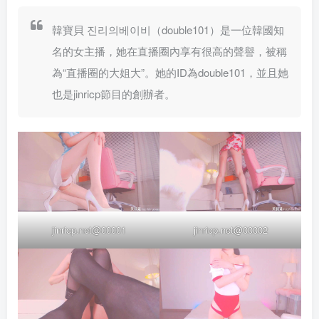
韓寶貝 진리의베이비（double101）是一位韓國知
名的女主播，她在直播圈內享有很高的聲譽，被稱
為“直播圈的大姐大”。她的ID為double101，並且她
也是jinricp節目的創辦者。
jinricp.net@00001
jinricp.net@00002