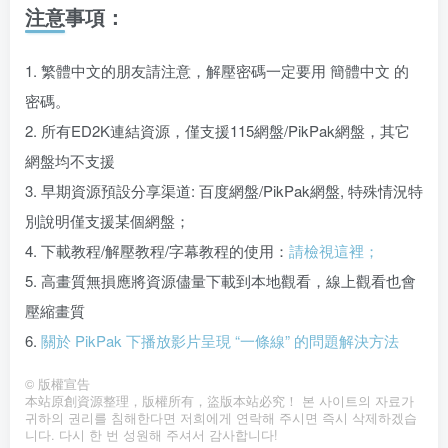
注意事項：
1. 繁體中文的朋友請注意，解壓密碼一定要用 簡體中文 的
密碼。
2. 所有ED2K連結資源，僅支援115網盤/PikPak網盤，其它
網盤均不支援
3. 早期資源預設分享渠道: 百度網盤/PikPak網盤, 特殊情況特
別說明僅支援某個網盤；
4. 下載教程/解壓教程/字幕教程的使用：
請檢視這裡；
5. 高畫質無損應將資源儘量下載到本地觀看，線上觀看也會
壓縮畫質
6.
關於 PikPak 下播放影片呈現 “一條線” 的問題解決方法
©
版權宣告
本站原創資源整理，版權所有，盜版本站必究！ 본 사이트의 자료가
귀하의 권리를 침해한다면 저희에게 연락해 주시면 즉시 삭제하겠습
니다. 다시 한 번 성원해 주셔서 감사합니다!