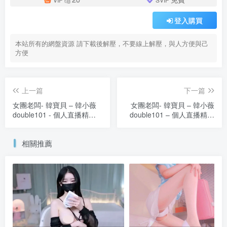
登入購買
本站所有的網盤資源 請下載後解壓，不要線上解壓，與人方便與己
方便
上一篇
下一篇
女團老闆- 韓寶貝 – 韓小薇
女團老闆- 韓寶貝 – 韓小薇
double101 - 個人直播精選
double101 – 個人直播精選
（十二）度
（十四）度
盤/Pikpak（19V/42.4G）
盤/Pikpak（20V/6.39G）
相關推薦