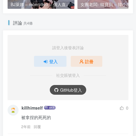
BJ萊娜 – moem9e9 – 個人直播 20240718 [4V/8.95G]
評論
共4條
請登入後發表評論
登入
註冊
社交賬號登入
GitHub登入
killhimself
0
被拿捏的死死的
2年前
回覆