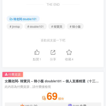
THE END
韓老闆 double101
# jinricp
# double101
# 韓寶貝
# 韓小薇
喜歡就支援一下吧
點贊
1
分享
收藏
4
付費資源
女團老闆- 韓寶貝 – 韓小薇 double101 – 個人直播精選（十三）度盤/Pikpak（20V/20.5G）
此內容為付費資源，請付費後檢視
69
積分
20
免費
VIP
SVIP