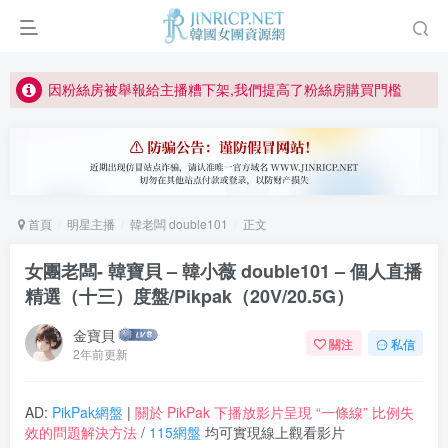
正版宣告: 警惕盜版網站冒充 Jinricp.net [20260605更新]
因粉絲房被舉報給主播糟下架,我們提高了粉絲房購買門檻
所有ED2K連結僅支援115網盤/PikPak網盤，其它網盤均不支援
關於 PikPak 下播放影片呈現 “一條線” 的問題報告
如何獲得 Jinricp.net 網站邀請碼
正版宣告: 警惕盜版網站冒充 Jinricp.net [20260605更新]
首頁
明星主播
韓老闆 double101
正文
女團老闆- 韓寶貝 – 韓小薇 double101 – 個人直播
精選（十三）度盤/Pikpak（20V/20.5G）
金寶貝
關注
私信
2年前更新
AD:
PikPak網盤
|
關於 PikPak 下播放影片呈現 “一條線” 比例失
效的問題解決方法
/
115網盤
均可實現線上觀看影片