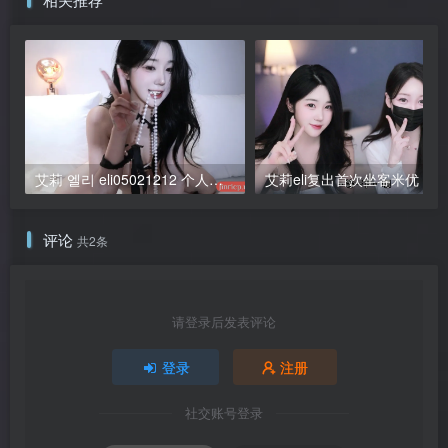
艾莉 엘리 eli05021212 个人直播 20250810 完整版 粉丝房 VIP [1V/1.2G]
艾莉eli
评论
共2条
请登录后发表评论
登录
注册
社交账号登录