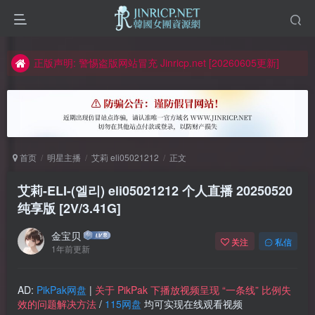
如何获得 Jinricp.net 网站邀请码
正版声明: 警惕盗版网站冒充 Jinricp.net [20260605更新]
因粉丝房被举报给主播糟下架,我们提高了粉丝房购买门槛
所有ED2K链接仅支持115网盘/PikPak网盘，其它网盘均不支持
关于 PikPak 下播放视频呈现 “一条线” 的问题报告
如何获得 Jinricp.net 网站邀请码
首页
明星主播
艾莉 eli05021212
正文
正版声明: 警惕盗版网站冒充 Jinricp.net [20260605更新]
艾莉-ELI-(엘리) eli05021212 个人直播 20250520
纯享版 [2V/3.41G]
金宝贝
关注
私信
1年前更新
AD:
PikPak网盘
|
关于 PikPak 下播放视频呈现 “一条线” 比例失
效的问题解决方法
/
115网盘
均可实现在线观看视频