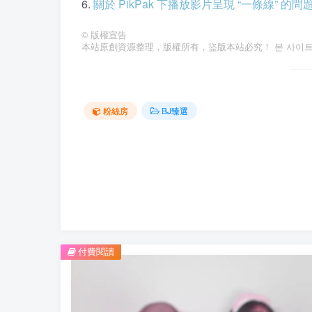
6.
關於 PikPak 下播放影片呈現 “一條線” 的
©
版權宣告
本站原創資源整理，版權所有，盜版本站必究！ 본 사이트의 
粉絲房
BJ臻選
付費閱讀