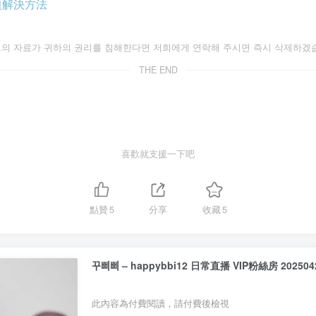
問題解決方法
자료가 귀하의 권리를 침해한다면 저희에게 연락해 주시면 즉시 삭제하겠습니
THE END
喜歡就支援一下吧
點贊
5
分享
收藏
5
꾸삐삐 – happybbi12 日常直播 VIP粉絲房 2025042
此內容為付費閱讀，請付費後檢視