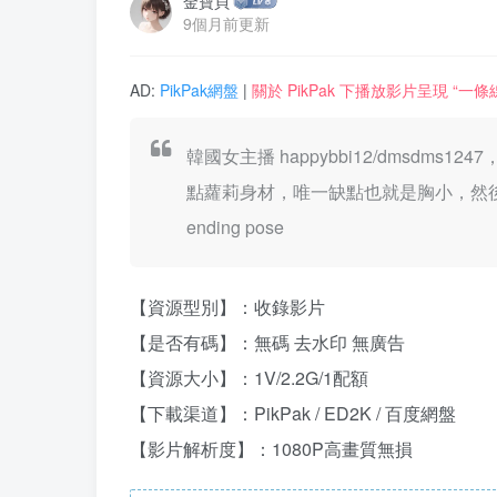
金寶貝
9個月前更新
AD:
PikPak網盤
|
關於 PikPak 下播放影片呈現 “
韓國女主播 happybbi12/dmsd
點蘿莉身材，唯一缺點也就是胸小，然
ending pose
【資源型別】：收錄影片
【是否有碼】：無碼 去水印 無廣告
【資源大小】：1V/2.2G/1配額
【下載渠道】：PikPak / ED2K / 百度網盤
【影片解析度】：1080P高畫質無損