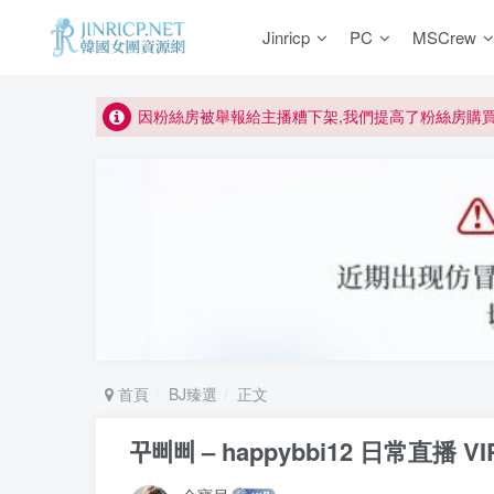
如何獲得 Jinricp.net 網站邀請碼
Jinricp
PC
MSCrew
正版宣告: 警惕盜版網站冒充 Jinricp.net [20260605
因粉絲房被舉報給主播糟下架,我們提高了粉絲房購
所有ED2K連結僅支援115網盤/PikPak網盤，其它
關於 PikPak 下播放影片呈現 “一條線” 的問題報告
如何獲得 Jinricp.net 網站邀請碼
正版宣告: 警惕盜版網站冒充 Jinricp.net [20260605
首頁
BJ臻選
正文
꾸삐삐 – happybbi12 日常直播 VI