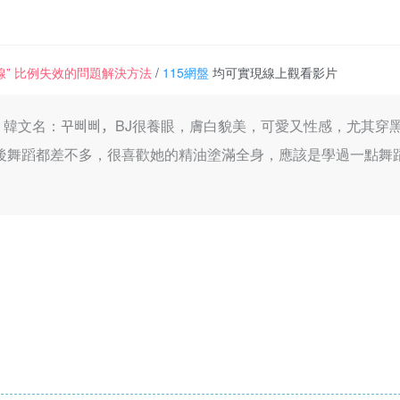
一條線” 比例失效的問題解決方法
/
115網盤
均可實現線上觀看影片
ms1247，韓文名：꾸삐삐，BJ很養眼，膚白貌美，可愛又性感
後舞蹈都差不多，很喜歡她的精油塗滿全身，應該是學過一點舞