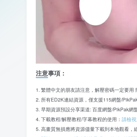
注意事項：
1. 繁體中文的朋友請注意，解壓密碼一定要用 
2. 所有ED2K連結資源，僅支援115網盤/Pi
3. 早期資源預設分享渠道: 百度網盤/PikPa
4. 下載教程/解壓教程/字幕教程的使用：
請檢視
5. 高畫質無損應將資源儘量下載到本地觀看，