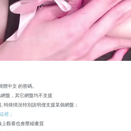
簡體中文 的密碼。
kPak網盤，其它網盤均不支援
k網盤, 特殊情況特別說明僅支援某個網盤；
這裡；
線上觀看也會壓縮畫質