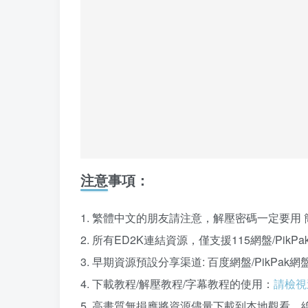
注意事項：
1. 繁體中文的朋友請注意，解壓密碼一定要用 
2. 所有ED2K連結資源，僅支援115網盤/Pi
3. 早期資源預設分享渠道: 百度網盤/PikPa
4. 下載教程/解壓教程/字幕教程的使用：
請檢視
5. 高畫質無損應將資源儘量下載到本地觀看，