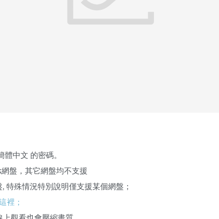
簡體中文 的密碼。
kPak網盤，其它網盤均不支援
k網盤, 特殊情況特別說明僅支援某個網盤；
這裡；
線上觀看也會壓縮畫質