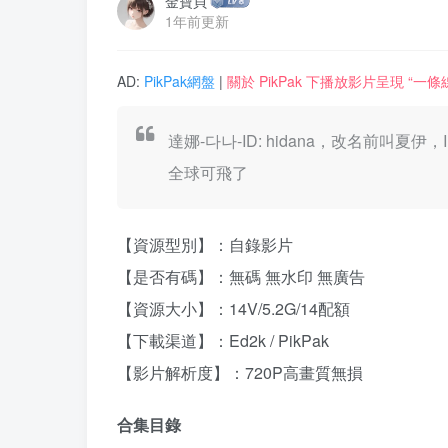
金寶貝
1年前更新
AD:
PikPak網盤
|
關於 PikPak 下播放影片呈現 “
達娜-다나-ID: hidana，改名前
全球可飛了
【資源型別】：自錄影片
【是否有碼】：無碼 無水印 無廣告
【資源大小】：14V/5.2G/14配額
【下載渠道】：Ed2k / PikPak
【影片解析度】：720P高畫質無損
合集目錄