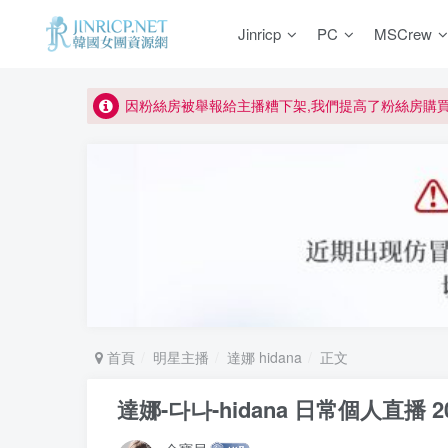
如何獲得 Jinricp.net 網站邀請碼
Jinricp
PC
MSCrew
正版宣告: 警惕盜版網站冒充 Jinricp.net [20260605
因粉絲房被舉報給主播糟下架,我們提高了粉絲房購
所有ED2K連結僅支援115網盤/PikPak網盤，其它
關於 PikPak 下播放影片呈現 “一條線” 的問題報告
如何獲得 Jinricp.net 網站邀請碼
正版宣告: 警惕盜版網站冒充 Jinricp.net [20260605
首頁
明星主播
達娜 hidana
正文
達娜-다나-hidana 日常個人直播 20