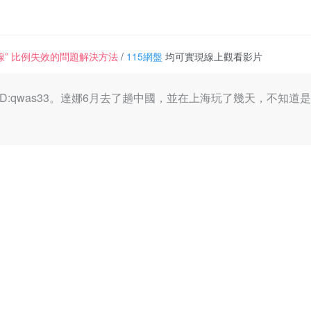
一條線” 比例失效的問題解決方法
/
115網盤
均可實現線上觀看影片
叫夏伊，ID:qwas33。達娜6月去了趟中國，並在上海玩了幾天，