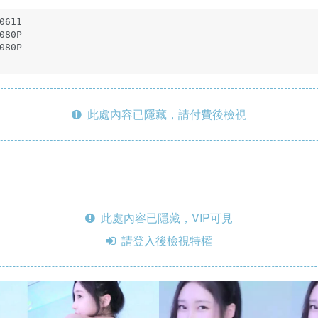
611

80P

80P

此處內容已隱藏，請付費後檢視
此處內容已隱藏，VIP可見
請登入後檢視特權