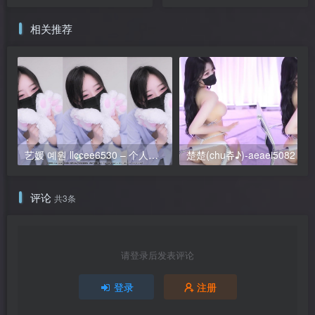
集
相关推荐
艺媛 예원 llccee6530 – 个人直播 2026年1月 纯享 合集包
楚楚(chu츄♪)-aeaei5082 个人直播 20250809 完整版
评论
共3条
请登录后发表评论
登录
注册