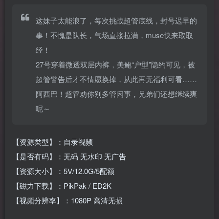
这妹子太能浪了，每次挑战超管底线，封号迟早的
事！不愧是队长，气场直接拉满，muse快来取取
经！
27号穿着微透双层内裤，美鲍“户型”隐约可见，被
超管警告后才不情愿换掉，从此再无福利可看……
阿西巴！超管劝你别多管闲事，兄弟们还想继续爽
呢～
【资源类型】：自录视频
【是否有码】：无码 无水印 无广告
【资源大小】：5V/12.0G/5配额
【磁力下载】：PikPak / ED2K
【视频分辨率】：1080P 高清无损