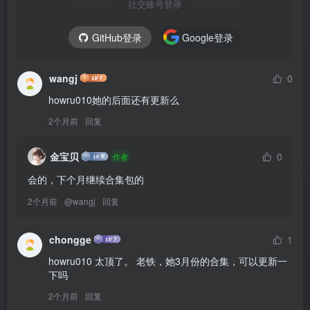
社交账号登录
GitHub登录
Google登录
wangj
0
howru010她的后面还有更新么
2个月前
回复
金宝贝
0
作者
会的，下个月继续合集包的
2个月前
@
wangj
回复
chongge
1
howru010 太顶了。 老铁，她3月份的合集，可以更新一
下吗
2个月前
回复