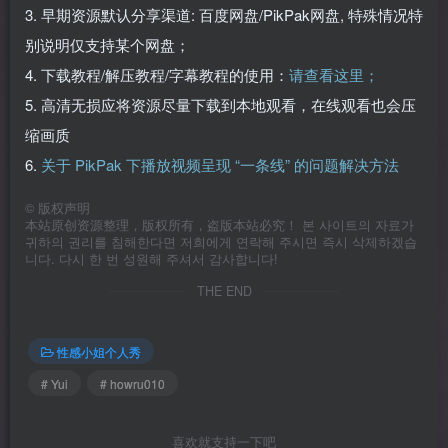
3. 早期资源默认分享渠道: 百度网盘/PikPak网盘, 特殊情况特
别说明仅支持某个网盘；
4. 下载教程/解压教程/字幕教程的使用：
请查看这里；
5. 高清无损应将资源尽量下载到本地观看，在线观看也会压
缩画质
6.
关于 PikPak 下播放视频呈现 “一条线” 的问题解决方法
©
版权声明
本站原创资源整理，版权所有，盗版本站必究！ 본 사이트의 자료가
귀하의 권리를 침해한다면 저희에게 연락해 주시면 즉시 삭제하겠습
니다. 다시 한 번 성원해 주셔서 감사합니다!
THE END
性感小姐个人秀
# Yui
# howru010
喜欢就支持一下吧