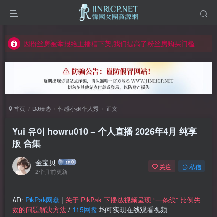
如何获得 Jinricp.net 网站邀请码
正版声明: 警惕盗版网站冒充 Jinricp.net [20260605更新]
因粉丝房被举报给主播糟下架,我们提高了粉丝房购买门槛
所有ED2K链接仅支持115网盘/PikPak网盘，其它网盘均不支持
关于 PikPak 下播放视频呈现 “一条线” 的问题报告
如何获得 Jinricp.net 网站邀请码
首页
BJ臻选
性感小姐个人秀
正文
正版声明: 警惕盗版网站冒充 Jinricp.net [20260605更新]
Yui 유이 howru010 – 个人直播 2026年4月 纯享
版 合集
金宝贝
关注
私信
2个月前更新
AD:
PikPak网盘
|
关于 PikPak 下播放视频呈现 “一条线” 比例失
效的问题解决方法
/
115网盘
均可实现在线观看视频