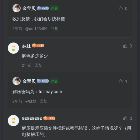
金宝贝
0
作者
收到反馈，我们会尽快补链
2年前
@
ddf123456
回复
妹妹
0
解码多少多少
2年前
回复
金宝贝
1
作者
解压密码为：fulimay.com
2年前
@
妹妹
回复
9x9x9x9x
0
解压提示压缩文件损坏或密码错误，这啥子情况呀？（用