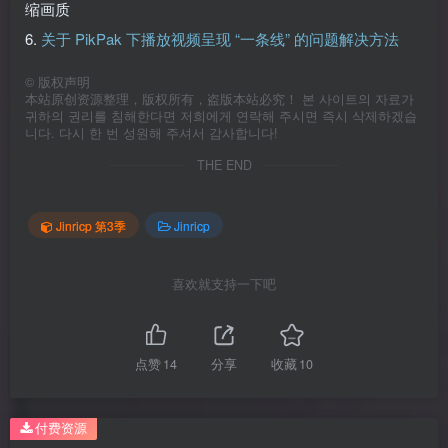
5. 高清无损应将资源尽量下载到本地观看，在线观看也会压
缩画质
6.
关于 PikPak 下播放视频呈现 “一条线” 的问题解决方法
©
版权声明
本站原创资源整理，版权所有，盗版本站必究！ 본 사이트의 자료가
귀하의 권리를 침해한다면 저희에게 연락해 주시면 즉시 삭제하겠습
니다. 다시 한 번 성원해 주셔서 감사합니다!
THE END
Jinricp 第3季
Jinricp
喜欢就支持一下吧
点赞
14
分享
收藏
10