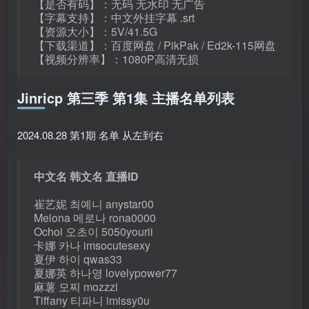
【是否有码】：无码 无水印 无广告
【字幕支持】：中文外挂字幕 .srt
【资源大小】：5V/41.5G
【下载渠道】：百度网盘 / PikPak / Ed2k-115网盘
【视频分辨率】：1080P高清无损
Jinricp 第三季 第1集 主播名单列表
2024.08.28 第1期 名单 从左到右
中文名 韩文名 直播ID
崔艺妮 최예니 anystar00
Melona 메로나 rona0000
Ochoi 오초이 5050yourii
卡娜 카나 imsocutesexy
夏伊 하이 qwas33
夏娜英 하나영 lovelypower77
麻薯 모찌 mozzzi
Tiffany 티파니 imissy0u