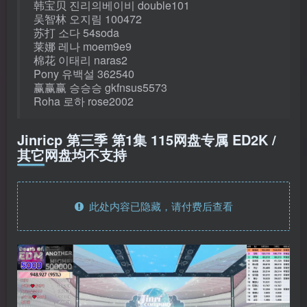
韩宝贝 진리의베이비 double101
吴智林 오지림 100472
苏打 소다 54soda
莱娜 레나 moem9e9
棉花 이태리 naras2
Pony 유백설 362540
赢赢赢 승승승 gkfnsus5573
Roha 로하 rose2002
Jinricp 第三季 第1集 115网盘专属 ED2K /
其它网盘均不支持
此处内容已隐藏，请付费后查看