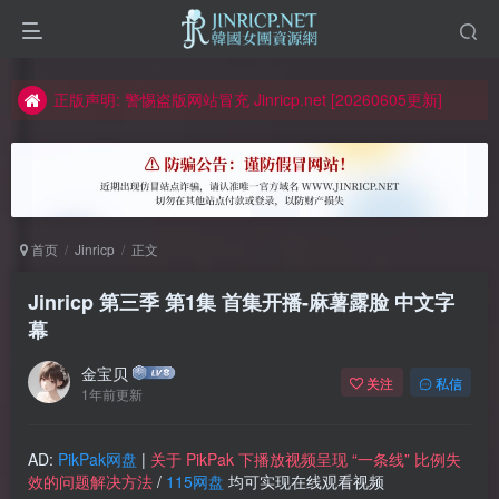
如何获得 Jinricp.net 网站邀请码
正版声明: 警惕盗版网站冒充 Jinricp.net [20260605更新]
因粉丝房被举报给主播糟下架,我们提高了粉丝房购买门槛
所有ED2K链接仅支持115网盘/PikPak网盘，其它网盘均不支持
关于 PikPak 下播放视频呈现 “一条线” 的问题报告
如何获得 Jinricp.net 网站邀请码
首页
Jinricp
正文
正版声明: 警惕盗版网站冒充 Jinricp.net [20260605更新]
Jinricp 第三季 第1集 首集开播-麻薯露脸
中文字
幕
金宝贝
关注
私信
1年前更新
AD:
PikPak网盘
|
关于 PikPak 下播放视频呈现 “一条线” 比例失
效的问题解决方法
/
115网盘
均可实现在线观看视频