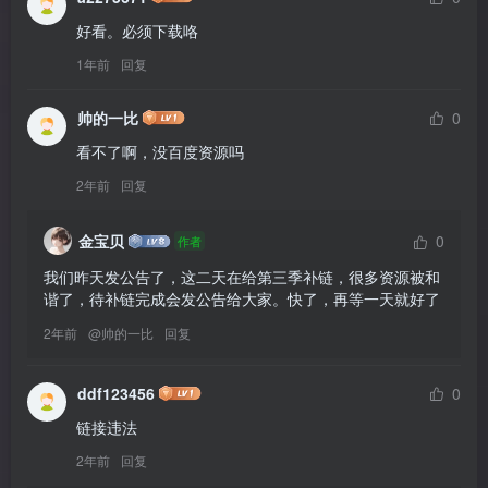
a2275671
0
好看。必须下载咯
1年前
回复
帅的一比
0
看不了啊，没百度资源吗
2年前
回复
金宝贝
0
作者
我们昨天发公告了，这二天在给第三季补链，很多资源被和
谐了，待补链完成会发公告给大家。快了，再等一天就好了
2年前
@
帅的一比
回复
ddf123456
0
链接违法
2年前
回复