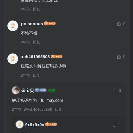
百度网盘，怎么解压
2年前
回复
poisonous
0
不错不错
2年前
回复
xch461095808
0
压缩文件解压密码多少啊
2年前
回复
金宝贝
0
作者
解压密码均为：fulimay.com
2年前
@
xch461095808
回复
9x9x9x9x
1