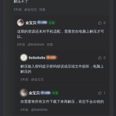
解压不了
2年前
@
金宝贝
回复
金宝贝
0
作者
这期的资源还未对手机适配，需要您在电脑上解压才可
以。
2年前
@
9x9x9x9x
回复
9x9x9x9x
0
解压输入密码提示密码错误或压缩文件损坏，电脑上
解压的
2年前
@
金宝贝
金宝贝
1
作者
你需要将所有文件下载下来再解压，肯定不会出错的
2年前
@
9x9x9x9x