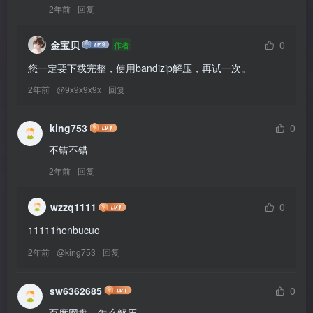
电脑解压的）
2年前
回复
金宝贝
0
作者
您一定要下载完整，使用bandizip解压，再试一次。
2年前
@
9x9x9x9x
回复
king753
0
不错不错
2年前
回复
wzzq1111
0
11111henbucuo
2年前
@
king753
回复
sw6362685
0