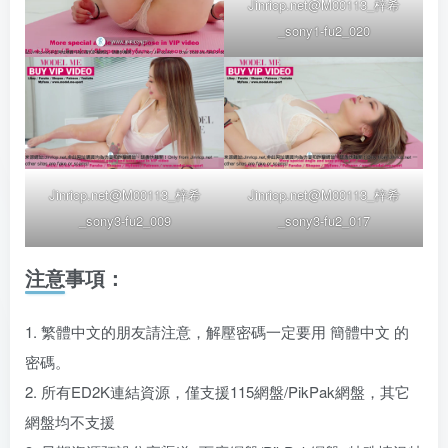
Jinricp.net@M00113_梓希
_sony1-fu2_020
Jinricp.net@M00113_梓希
Jinricp.net@M00113_梓希
_sony3-fu2_009
_sony3-fu2_017
注意事項：
1. 繁體中文的朋友請注意，解壓密碼一定要用 簡體中文 的
密碼。
2. 所有ED2K連結資源，僅支援115網盤/PikPak網盤，其它
網盤均不支援