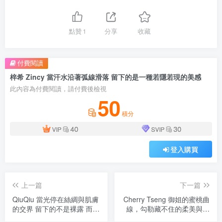
點贊
1
分享
收藏
付費閱讀
梓希 Zincy 當汗水沿著弧線滑落 留下的是一種若隱若現的美感
此內容為付費閱讀，請付費後檢視
50
積分
40
30
VIP
SVIP
登入購買
上一篇
下一篇
QiuQiu 當光停在絲綢與肌膚
Cherry Tseng 御姐的蜜桃曲
的交界 留下的不是裸露 而
線，勾勒藏不住的柔美與力
是……
量