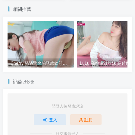
相關推薦
Cherry 舔過舌尖的誘惑餘韻～緩慢品嚐每一絲慾望，溼潤光澤直擊心底
LuLu 高
評論
搶沙發
請登入後發表評論
登入
註冊
社交賬號登入