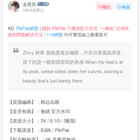
金寶貝
關注
私信
9個月前釋出
AD:
PikPak網盤
|
關於 PikPak 下播放影片呈現 “一條線” 比例失
效的問題解決方法
/
115網盤
均可實現線上觀看影片
Zincy 梓希 當熱度逼近極限，汗水沿著弧線滑落，
留下的是一種若隱若現的美感 When the heat’s at
its peak, sweat slides down her curves, leaving a
beauty that’s just barely there
【資源編碼】：精品自購
【是否有碼】：無碼 官方水印
【資源大小】：3V / 6.1G / 3配額
【下載渠道】：Ed2k / PikPak
【影片解析度】：4K 高畫質無損