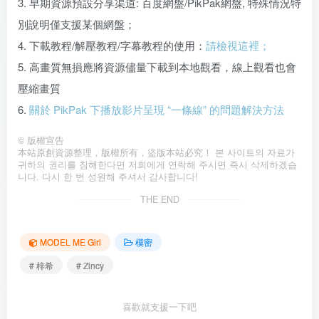
3. 早期資源預設分享渠道: 百度網盤/PikPak網盤, 特殊情況特
別說明僅支援某個網盤；
4. 下載教程/解壓教程/字幕教程的使用：
請檢視這裡；
5. 高畫質無損應將資源儘量下載到本地觀看，線上觀看也會
壓縮畫質
6.
關於 PikPak 下播放影片呈現 “一條線” 的問題解決方法
©
版權宣告
本站原創資源整理，版權所有，盜版本站必究！ 본 사이트의 자료가
귀하의 권리를 침해한다면 저희에게 연락해 주시면 즉시 삭제하겠습
니다. 다시 한 번 성원해 주셔서 감사합니다!
THE END
MODEL ME Girl
模密
# 梓希
# Zincy
喜歡就支援一下吧