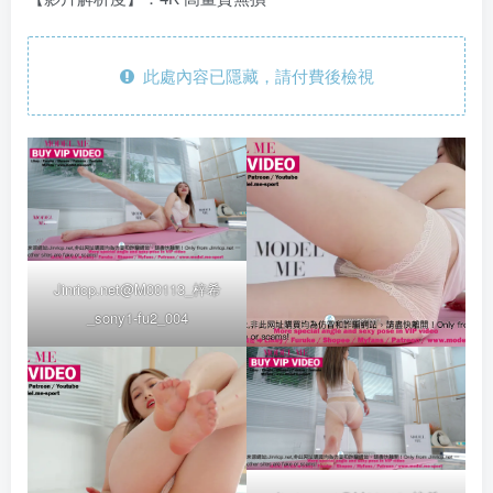
此處內容已隱藏，請付費後檢視
Jinricp.net@M00113_梓希
_sony1-fu2_004