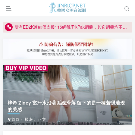
正版宣告: 警惕盜版網站冒充 Jinricp.net [20260605更新]
因粉絲房被舉報給主播糟下架,我們提高了粉絲房購買門檻
所有ED2K連結僅支援115網盤/PikPak網盤，其它網盤均不支援
關於 PikPak 下播放影片呈現 “一條線” 的問題報告
如何獲得 Jinricp.net 網站邀請碼
正版宣告: 警惕盜版網站冒充 Jinricp.net [20260605更新]
梓希 Zincy 當汗水沿著弧線滑落 留下的是一種若隱若現
的美感
首頁
模密
正文