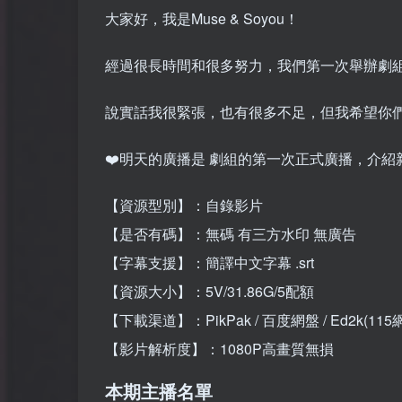
大家好，我是Muse & Soyou！
經過很長時間和很多努力，我們第一次舉辦劇
說實話我很緊張，也有很多不足，但我希望你
❤️明天的廣播是 劇組的第一次正式廣播，介紹新
【資源型別】：自錄影片
【是否有碼】：無碼 有三方水印 無廣告
【字幕支援】：簡譯中文字幕 .srt
【資源大小】：5V/31.86G/5配額
【下載渠道】：PikPak / 百度網盤 / Ed2k(115
【影片解析度】：1080P高畫質無損
本期主播名單