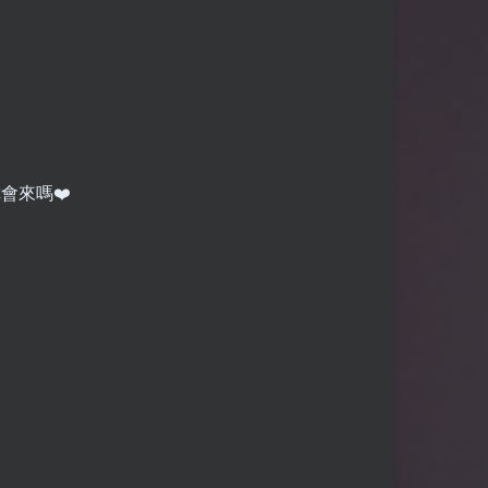
會來嗎❤️