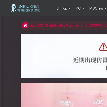
Jinricp
PC
MSCrew
如何獲得 Jinricp.net 網站邀請碼
正版宣告: 警惕盜版網站冒充 Jinricp.net [20260605
因粉絲房被舉報給主播糟下架,我們提高了粉絲房購
所有ED2K連結僅支援115網盤/PikPak網盤，其它
關於 PikPak 下播放影片呈現 “一條線” 的問題報告
如何獲得 Jinricp.net 網站邀請碼
正版宣告: 警惕盜版網站冒充 Jinricp.net [20260605