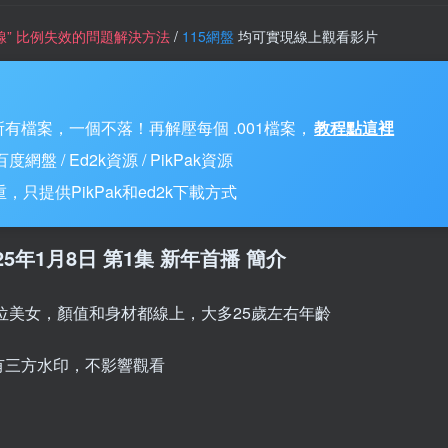
一條線” 比例失效的問題解決方法
/
115網盤
均可實現線上觀看影片
有檔案，一個不落！再解壓每個 .001檔案，
教程點這裡
 / Ed2k資源 / PikPak資源
只提供PikPak和ed2k下載方式
025年1月8日 第1集 新年首播 簡介
四位美女，顏值和身材都線上，大多25歲左右年齡
有三方水印，不影響觀看