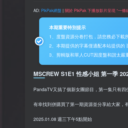
AD:
PikPak網盤
|
關於 PikPak 下播放影片呈現 “
本期重要特別提示
1、度盤資源分卷打包，請您務必下載所
2、本期提供的字幕僅適配本站提供的 百度網盤
3、剪輯版和單人CUT因度盤和諧太嚴重，
MSCREW S1E1 性感小姐 第一季 2
PandaTV又搞了個新女團節目，第一集只有
有幸找到併購買了第一期資源並分享給大家，
2025.01.08 週三下午5點開始