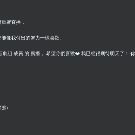
組重聚直播，
們能像我付出的努力一樣喜歡。
劇組 成員 的 廣播， 希望你們喜歡❤️ 我已經很期待明天了！ 你
網盤)