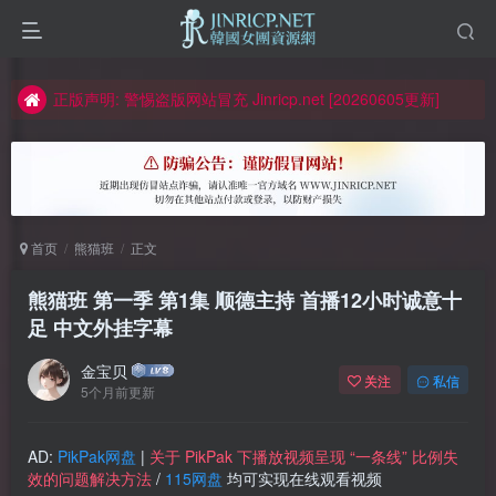
如何获得 Jinricp.net 网站邀请码
正版声明: 警惕盗版网站冒充 Jinricp.net [20260605更新]
因粉丝房被举报给主播糟下架,我们提高了粉丝房购买门槛
所有ED2K链接仅支持115网盘/PikPak网盘，其它网盘均不支持
关于 PikPak 下播放视频呈现 “一条线” 的问题报告
首页
熊猫班
正文
如何获得 Jinricp.net 网站邀请码
正版声明: 警惕盗版网站冒充 Jinricp.net [20260605更新]
熊猫班 第一季 第1集 顺德主持 首播12小时诚意十
足 中文外挂字幕
金宝贝
关注
私信
5个月前更新
AD:
PikPak网盘
|
关于 PikPak 下播放视频呈现 “一条线” 比例失
效的问题解决方法
/
115网盘
均可实现在线观看视频