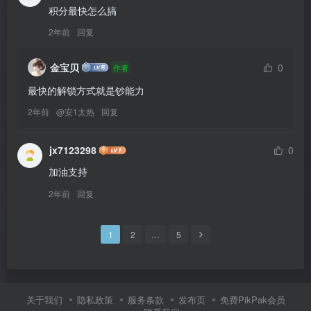
积分最快怎么搞
2年前
回复
金宝贝
0
作者
最快的解锁方式就是钞能力
2年前
@
安1太热
回复
jx7123298
0
加油支持
2年前
回复
1
2
…
5
关于我们
隐私政策
服务条款
发布页
免费PikPak会员