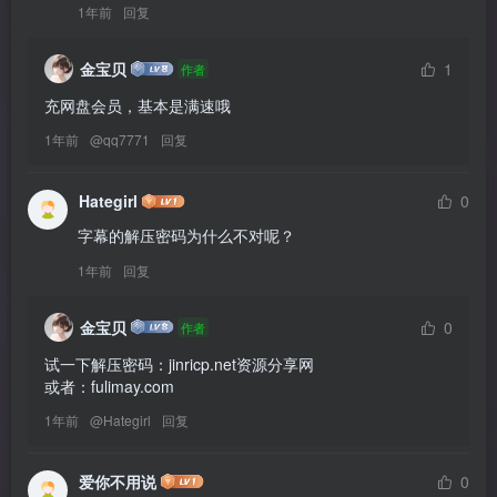
1年前
回复
金宝贝
1
作者
充网盘会员，基本是满速哦
1年前
@
qq7771
回复
Hategirl
0
字幕的解压密码为什么不对呢？
1年前
回复
金宝贝
0
作者
试一下解压密码：jinricp.net资源分享网

或者：fulimay.com
1年前
@
Hategirl
回复
爱你不用说
0