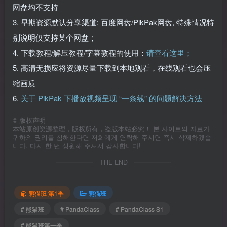
网盘均不支持
3. 早期资源默认分享渠道: 百度网盘/PikPak网盘, 特殊情况特
别说明仅支持某个网盘；
4. 下载教程/解压教程/字幕教程的使用：
请查看这里；
5. 高清无损应将资源尽量下载到本地观看，在线观看也会压
缩画质
6.
关于 PikPak 下播放视频呈现 “一条线” 的问题解决方法
©
版权声明
本站原创资源整理，版权所有，盗版本站必究！ 본 사이트의 자료가
귀하의 권리를 침해한다면 저희에게 연락해 주시면 즉시 삭제하겠습
니다. 다시 한 번 성원해 주셔서 감사합니다!
THE END
熊猫班 第1季
熊猫班
# 熊猫班
# PandaClass
# PandaClass S1
# 熊猫班第一季