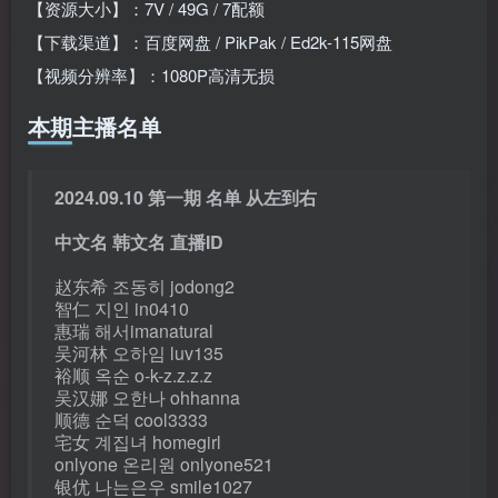
【资源大小】：7V / 49G / 7配额
【下载渠道】：百度网盘 / PikPak / Ed2k-115网盘
【视频分辨率】：1080P高清无损
本期主播名单
2024.09.10 第一期 名单 从左到右
中文名 韩文名 直播ID
赵东希 조동히 jodong2
智仁 지인 in0410
惠瑞 해서imanatural
吴河林 오하임 luv135
裕顺 옥순 o-k-z.z.z.z
吴汉娜 오한나 ohhanna
顺德 순덕 cool3333
宅女 계집녀 homegirl
onlyone 온리원 onlyone521
银优 나는은우 smile1027