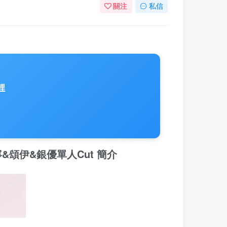
關注
私信
裡
寧&
頌伊
&銀優單人Cut 簡介