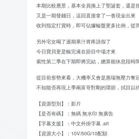
本期比較應景，基本全員換上了聖誕套，還是
又是一期發錢日，這回直接拿了一沓現金出來
收到指定打賞時，即可佔據輪盤更多比例，從
另外宅女喝了過期果汁胃疼請假了
今日寶貝更是輸完液在節目中場才來
索性第二季在下期即將完結，總算能休息段時
從目前形勢來看，大機率又會是惠瑞無壓力奪
不知能否再現上季兩富哥對剛的環節，拭目以
【資源型別】：影片
【是否有碼】：無碼 無水印 無廣告
【字幕支援】：中文外掛字幕 .srt
【資源大小】：10V/50G/10配額