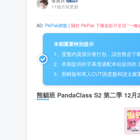
金寶貝
11個月前更新
AD:
PikPak網盤
|
關於 PikPak 下播放影片呈現 “
本期重要特別提示
1、度盤內資源分卷打包，請您務必下載
2、本期提供的字幕僅適配本站提供的 百度網盤
3、剪輯版和單人CUT因度盤和諧太嚴重，
熊貓班 PandaClass S2 第二季 