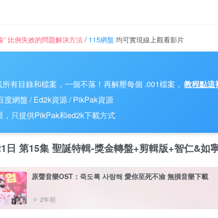
一條線” 比例失效的問題解決方法
/
115網盤
均可實現線上觀看影片
所有目錄和檔案，一個不落！再解壓每個 .001檔案，
教程點這
 / Ed2k資源 / PikPak資源
只提供PikPak和ed2k下載方式
12月21日 第15集 聖誕特輯-獎金轉盤+剪輯版+智仁&如
原聲音樂OST：죽도록 사랑해 愛你至死不渝 無損音樂下載
2年前