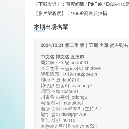
【下載渠道】：百度網盤 / PikPak / Ed2k-115
【影片解析度】：1080P高畫質無損
本期出場名單
2024.12.21 第二季 第十五期 名單 從左到右
中文名 韓文名 直播ID
周如寧 주여닝 podo0311
今日之子 오늘의아이 ah2love
我很漂亮 나이쁨 na2ppeum
Rico 리코 rico0210
韓頌伊 한송이 lovesong2
昭熙 소희 soso621
趙東希 조동히 jodong2
惠瑞 해서 imanatural
順德 순덕 cool3333（主持人）
龍怡 룽이 dkdlfjqm758
智仁 지인 in0410
onlyone 온리원 onlyone521