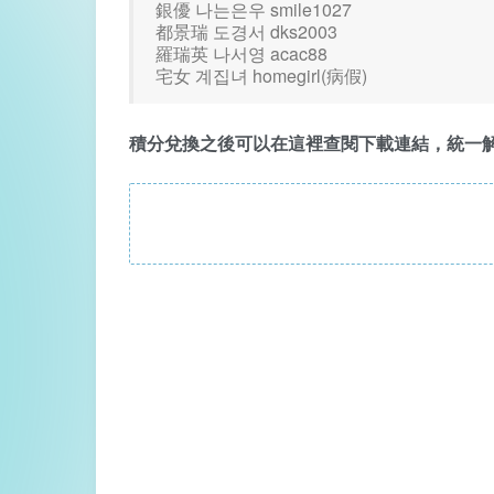
銀優 나는은우 smile1027
都景瑞 도경서 dks2003
羅瑞英 나서영 acac88
宅女 계집녀 homegirl(病假)
積分兌換之後可以在這裡查閱下載連結，統一