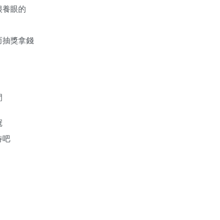
很養眼的
而抽獎拿錢
間
冠
待吧