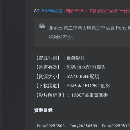
AD:
PikPak網盤
|
關於 PikPak 下播放影片呈現 “
Jinricp 第二季新人與第三季成員
福利卻不少。
【資源型別】：自錄影片
【是否有碼】：無碼 無水印 無廣告
【資源大小】：5V/10.6G/5配額
【下載渠道】：PikPak / ED2K / 度盤
【影片解析度】：1080P高畫質無損
資源目錄
Pony20250508  Pony20250509  Pony20250510
