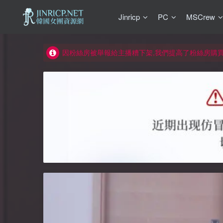
Jinricp
PC
MSCrew
如何獲得 Jinricp.net 網站邀請碼
正版宣告: 警惕盜版網站冒充 Jinricp.net [20260605
因粉絲房被舉報給主播糟下架,我們提高了粉絲房購
所有ED2K連結僅支援115網盤/PikPak網盤，其它
關於 PikPak 下播放影片呈現 “一條線” 的問題報告
如何獲得 Jinricp.net 網站邀請碼
正版宣告: 警惕盜版網站冒充 Jinricp.net [20260605