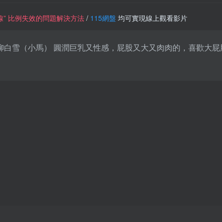
一條線” 比例失效的問題解決方法
/
115網盤
均可實現線上觀看影片
 Pony 柳白雪（小馬） 圓潤巨乳又性感，屁股又大又肉肉的，喜