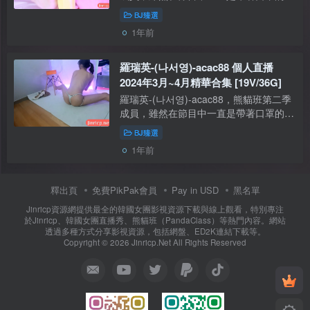
底辣妹，但在個人直播中一直露臉，且非
BJ臻選
常敬業，不論舞蹈還是發燒，都永遠線
1年前
上。 【資源型別】：自錄影片【是否有
碼...
羅瑞英-(나서영)-acac88 個人直播
2024年3月~4月精華合集 [19V/36G]
羅瑞英-(나서영)-acac88，熊貓班第二季
成員，雖然在節目中一直是帶著口罩的墊
底辣妹，但在個人直播中一直露臉，且非
BJ臻選
常敬業，不論舞蹈還是發燒，都永遠線
1年前
上。本期分享她在2024年3月到4月之間
的錄...
釋出頁
免費PikPak會員
Pay in USD
黑名單
Jinricp資源網提供最全的韓國女團影視資源下載與線上觀看，特別專注
於Jinricp、韓國女團直播秀、熊貓班（PandaClass）等熱門內容。網站
透過多種方式分享影視資源，包括網盤、ED2K連結下載等。
Copyright © 2026 Jinricp.Net All Rights Reserved