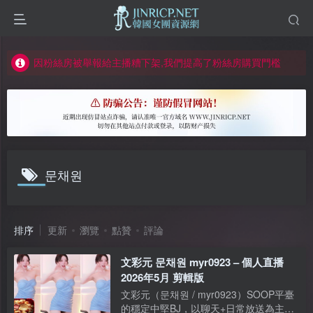
如何獲得 Jinricp.net 網站邀請碼
正版宣告: 警惕盜版網站冒充 Jinricp.net [20260605更新]
因粉絲房被舉報給主播糟下架,我們提高了粉絲房購買門檻
所有ED2K連結僅支援115網盤/PikPak網盤，其它網盤均不支援
關於 PikPak 下播放影片呈現 “一條線” 的問題報告
如何獲得 Jinricp.net 網站邀請碼
正版宣告: 警惕盜版網站冒充 Jinricp.net [20260605更新]
문채원
排序
更新
瀏覽
點贊
評論
文彩元 문채원 myr0923 – 個人直播
2026年5月 剪輯版
文彩元（문채원 / myr0923）SOOP平臺
的穩定中堅BJ，以聊天+日常放送為主，