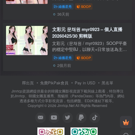
直播時間規律，粉絲互動多，風格偏親切
綠播星秀
SOOP
自然，偶爾會展示舞蹈或可愛反差。
36天前
【資源型別】：自錄影片【是否有碼】：
無碼 ...
文彩元 문채원 myr0923 – 個人直播
20260425/30 剪輯版
文彩元（문채원 / myr0923）SOOP平臺
的穩定中堅BJ，以聊天+日常放送為主，
直播時間規律，粉絲互動多，風格偏親切
綠播星秀
SOOP
自然，偶爾會展示舞蹈或可愛反差。
2個月前
【資源型別】：自錄影片【是否有碼】：
無碼 ...
釋出頁
免費PikPak會員
Pay in USD
黑名單
Jinricp資源網提供最全的韓國女團影視資源下載與線上觀看，特別專注
於Jinricp、韓國女團直播秀、熊貓班（PandaClass）等熱門內容。網站
透過多種方式分享影視資源，包括網盤、ED2K連結下載等。
Copyright © 2026 Jinricp.Net All Rights Reserved