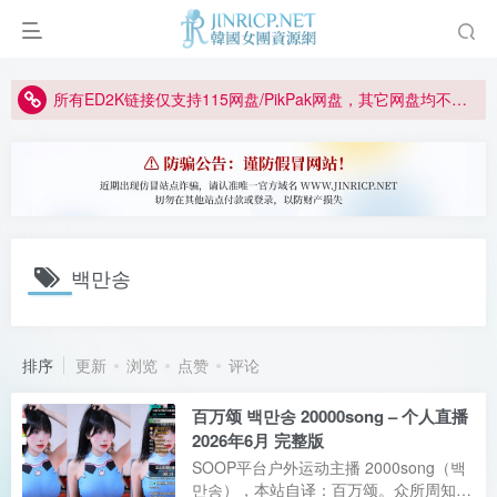
正版声明: 警惕盗版网站冒充 Jinricp.net [20260605更新]
因粉丝房被举报给主播糟下架,我们提高了粉丝房购买门槛
所有ED2K链接仅支持115网盘/PikPak网盘，其它网盘均不支持
关于 PikPak 下播放视频呈现 “一条线” 的问题报告
如何获得 Jinricp.net 网站邀请码
正版声明: 警惕盗版网站冒充 Jinricp.net [20260605更新]
백만송
排序
更新
浏览
点赞
评论
百万颂 백만송 20000song – 个人直播
2026年6月 完整版
SOOP平台户外运动主播 2000song（백
만송），本站自译：百万颂。众所周知，