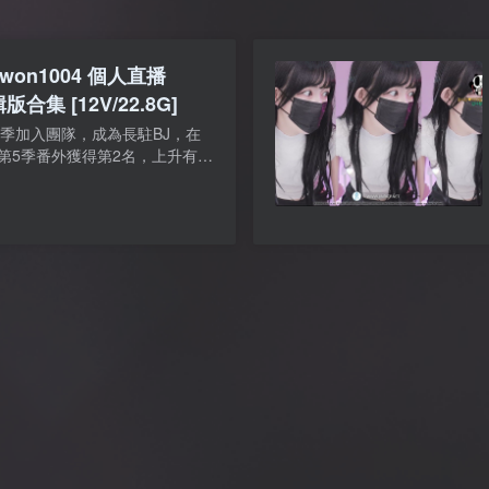
won1004 個人直播
版合集 [12V/22.8G]
p 第5季加入團隊，成為長駐BJ，在
第5季番外獲得第2名，上升有點
歡迎。有幾期的裝扮像極了韓寶
個人直播風格傾向於歐依...