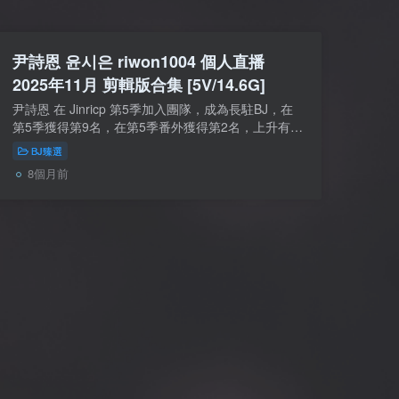
尹詩恩 윤시은 riwon1004 個人直播
2025年11月 剪輯版合集 [5V/14.6G]
尹詩恩 在 Jinricp 第5季加入團隊，成為長駐BJ，在
第5季獲得第9名，在第5季番外獲得第2名，上升有點
快，在第6季比較受歡迎。有幾期的裝扮像極了韓寶
BJ臻選
貝，在本期也有體現。本期在下旬開始錄製，個...
8個月前