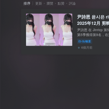
排序
更新
瀏覽
點贊
評論
尹詩恩 윤시은 ri
2025年12月 剪輯
尹詩恩 在 Jinric
第5季獲得第9名，在
快，在第6季比較受
BJ臻選
貝，在本期也有體現。
6個月前