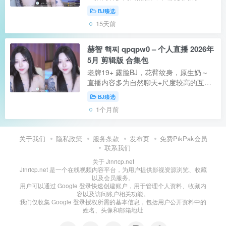
动，近期常出现“自然D컵”“강퇴 뒤져도
BJ臻选
없는방”等标签，属于肯露、持久输出的
15天前
类型。本月只播了一期…… 【资源类
型】...
赫智 핵찌 qpqpw0 – 个人直播 2026年
5月 剪辑版 合集包
老牌19+ 露脸BJ，花臂纹身，原生奶～
直播内容多为自然聊天+尺度较高的互
动，近期常出现“自然D컵”“강퇴 뒤져도
BJ臻选
없는방”等标签，属于肯露、持久输出的
1个月前
类型 【资源类型】：自录视频【是否有
码...
关于我们
隐私政策
服务条款
发布页
免费PikPak会员
联系我们
关于 Jinricp.net
Jinricp.net 是一个在线视频内容平台，为用户提供影视资源浏览、收藏
以及会员服务。
用户可以通过 Google 登录快速创建账户，用于管理个人资料、收藏内
容以及访问账户相关功能。
我们仅收集 Google 登录授权所需的基本信息，包括用户公开资料中的
姓名、头像和邮箱地址