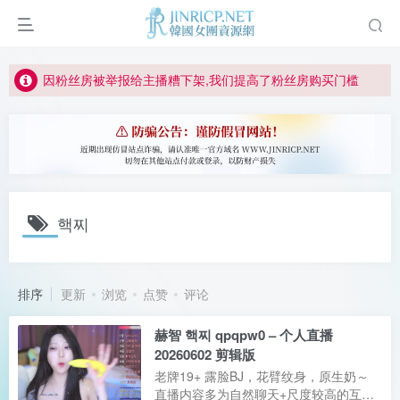
如何获得 Jinricp.net 网站邀请码
正版声明: 警惕盗版网站冒充 Jinricp.net [20260605更新]
因粉丝房被举报给主播糟下架,我们提高了粉丝房购买门槛
所有ED2K链接仅支持115网盘/PikPak网盘，其它网盘均不支持
关于 PikPak 下播放视频呈现 “一条线” 的问题报告
如何获得 Jinricp.net 网站邀请码
正版声明: 警惕盗版网站冒充 Jinricp.net [20260605更新]
핵찌
排序
更新
浏览
点赞
评论
赫智 핵찌 qpqpw0 – 个人直播
20260602 剪辑版
老牌19+ 露脸BJ，花臂纹身，原生奶～
直播内容多为自然聊天+尺度较高的互