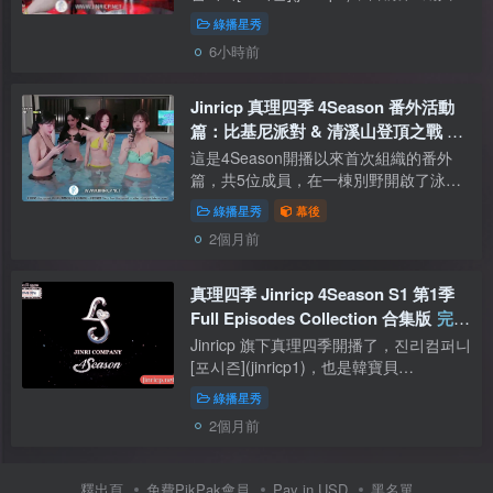
位成員，4位新人，主持人為上季的男成
綠播星秀
員，據說韓藝珠也從Jinricp離職了，少了
6小時前
很多老面孔，後期若有更多新人加入...
Jinricp 真理四季 4Season 番外活動
篇：比基尼派對 & 清溪山登頂之戰 中
英日韓簡繁字幕
這是4Season開播以來首次組織的番外
篇，共5位成員，在一棟別野開啟了泳池
比基尼派對。這裡必須要給攝影師加雞
綠播星秀
幕後
腿，因為角度刁鑽，緊盯著BJ的褲檔和奶
2個月前
子拍……尤其俞惠媛，菊花都走光了（慌
的一批...
真理四季 Jinricp 4Season S1 第1季
Full Episodes Collection 合集版
完結
撒花
Jinricp 旗下真理四季開播了，진리컴퍼니
[포시즌](jinricp1)，也是韓寶貝
（double101）新開的綠播女團節目，二
綠播星秀
位主持人，韓寶貝全程幕後監督，成員表
2個月前
現不好還會時不時罵幾句，節目里居然還
來了...
釋出頁
免費PikPak會員
Pay in USD
黑名單