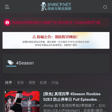
如何獲得 Jinricp.net 網站邀請碼
正版宣告: 警惕盜版網站冒充 Jinricp.net [20260605更新]
因粉絲房被舉報給主播糟下架,我們提高了粉絲房購買門檻
所有ED2K連結僅支援115網盤/PikPak網盤，其它網盤均不支援
關於 PikPak 下播放影片呈現 “一條線” 的問題報告
如何獲得 Jinricp.net 網站邀請碼
正版宣告: 警惕盜版網站冒充 Jinricp.net [20260605更新]
4Season
排序
更新
瀏覽
點贊
評論
[限免] 真理四季 4Season Rookies
S2E3 防止停車日 Full Episodes
Collection
夏伊加盟
Jinricp 旗下真理四季第2季開播了，진리
컴퍼니[포시즌](jinricp1)，目前第1期共7