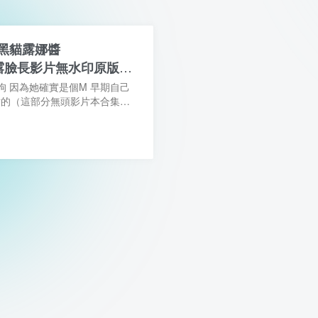
黑貓露娜醬
una 露臉長影片無水印原版合
 因為她確實是個M 早期自己
片的（這部分無頭影片本合集未
道啥時候突然就開始露臉了 顏值
水的閨蜜 倆人還有不少合拍...