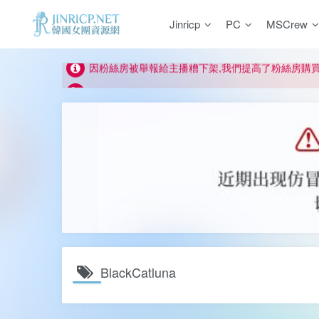
如何獲得 Jinricp.net 網站邀請碼
Jinricp
PC
MSCrew
正版宣告: 警惕盜版網站冒充 Jinricp.net [20260605
因粉絲房被舉報給主播糟下架,我們提高了粉絲房購
所有ED2K連結僅支援115網盤/PikPak網盤，其它
關於 PikPak 下播放影片呈現 “一條線” 的問題報告
如何獲得 Jinricp.net 網站邀請碼
正版宣告: 警惕盜版網站冒充 Jinricp.net [20260605
BlackCatluna