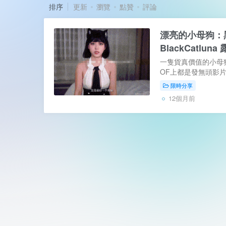
排序
更新
瀏覽
點贊
評論
漂亮的小母狗：
BlackCatl
集
一隻貨真價值的小母狗
OF上都是發無頭影
收錄） 後來也不知
限時分享
算是長在審美上 小水
12個月前