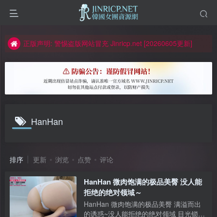
如何获得 Jinricp.net 网站邀请码
正版声明: 警惕盗版网站冒充 Jinricp.net [20260605更新]
因粉丝房被举报给主播糟下架,我们提高了粉丝房购买门槛
所有ED2K链接仅支持115网盘/PikPak网盘，其它网盘均不支持
关于 PikPak 下播放视频呈现 “一条线” 的问题报告
如何获得 Jinricp.net 网站邀请码
HanHan
正版声明: 警惕盗版网站冒充 Jinricp.net [20260605更新]
排序
更新
浏览
点赞
评论
HanHan 微肉饱满的极品美臀 没人能
拒绝的绝对领域～
HanHan 微肉饱满的极品美臀 满溢而出
的诱惑~没人能拒绝的绝对领域 目光锁死