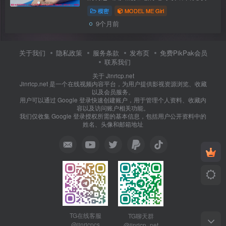
在倾泻而出的香汗肉体上~Where
模密
MODEL ME Girl
strength meets grace, her radiant form
9个月前
overflows with energy — a magnetic
presen...
关于我们
隐私政策
服务条款
发布页
免费PikPak会员
联系我们
关于 Jinricp.net
Jinricp.net 是一个在线视频内容平台，为用户提供影视资源浏览、收藏
以及会员服务。
用户可以通过 Google 登录快速创建账户，用于管理个人资料、收藏内
容以及访问账户相关功能。
我们仅收集 Google 登录授权所需的基本信息，包括用户公开资料中的
姓名、头像和邮箱地址
TG在线客服
TG聊天群
@jinricpcs
@jinricp_net