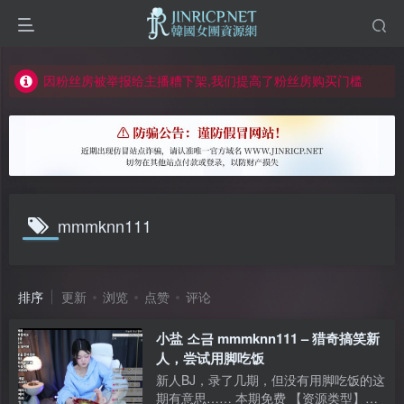
如何获得 Jinricp.net 网站邀请码
正版声明: 警惕盗版网站冒充 Jinricp.net [20260605更新]
因粉丝房被举报给主播糟下架,我们提高了粉丝房购买门槛
所有ED2K链接仅支持115网盘/PikPak网盘，其它网盘均不支持
关于 PikPak 下播放视频呈现 “一条线” 的问题报告
如何获得 Jinricp.net 网站邀请码
正版声明: 警惕盗版网站冒充 Jinricp.net [20260605更新]
mmmknn111
排序
更新
浏览
点赞
评论
小盐 소금 mmmknn111 – 猎奇搞笑新
人，尝试用脚吃饭
新人BJ，录了几期，但没有用脚吃饭的这
期有意思…… 本期免费 【资源类型】：