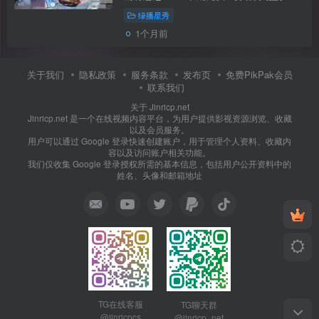
自录视频【是否有码】：无码 无水印 无
绿播星秀
广告【资源大小】：1V/2.3G/1配额【磁
1个月前
力下载】：PikPak / ED2K【视频分辨
率】...
关于我们
隐私政策
服务条款
发布页
免费PikPak会员
联系我们
关于 Jinricp.net
Jinricp.net 是一个在线视频内容平台，为用户提供影视资源浏览、收藏
以及会员服务。
用户可以通过 Google 登录快速创建账户，用于管理个人资料、收藏内
容以及访问账户相关功能。
我们仅收集 Google 登录授权所需的基本信息，包括用户公开资料中的
姓名、头像和邮箱地址
TG在线客服
TG聊天群
@jinricpcs
@jinricp_net