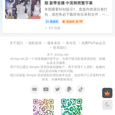
期 新季首播 中英韩简繁字幕
本期重要特别提示1、度盘内资源分卷打
包，请您务必下载所有目录和文件，一个
不落！再解压每个 .001文件，教程点这
熊猫班
熊猫班 第7季
里2、本期提供的字幕仅适配本站提供的
5个月前
百度网盘 / Ed2k资源 / PikPak资源3、
纯...
关于我们
隐私政策
服务条款
发布页
免费PikPak会员
联系我们
关于 Jinricp.net
Jinricp.net 是一个在线视频内容平台，为用户提供影视资源浏览、收藏
以及会员服务。
用户可以通过 Google 登录快速创建账户，用于管理个人资料、收藏内
容以及访问账户相关功能。
我们仅收集 Google 登录授权所需的基本信息，包括用户公开资料中的
姓名、头像和邮箱地址