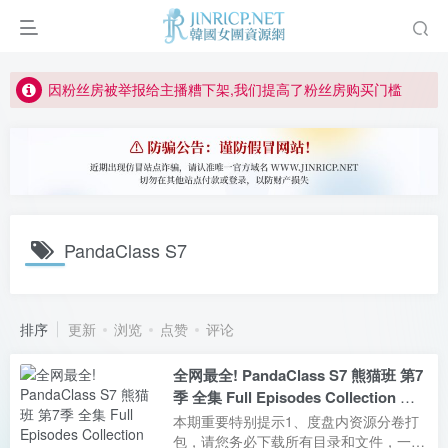
如何获得 Jinricp.net 网站邀请码
正版声明: 警惕盗版网站冒充 Jinricp.net [20260605更新]
因粉丝房被举报给主播糟下架,我们提高了粉丝房购买门槛
所有ED2K链接仅支持115网盘/PikPak网盘，其它网盘均不支持
关于 PikPak 下播放视频呈现 “一条线” 的问题报告
如何获得 Jinricp.net 网站邀请码
正版声明: 警惕盗版网站冒充 Jinricp.net [20260605更新]
PandaClass S7
排序
更新
浏览
点赞
评论
全网最全! PandaClass S7 熊猫班 第7
季 全集 Full Episodes Collection 合
集版
本期重要特别提示1、度盘内资源分卷打
包，请您务必下载所有目录和文件，一个