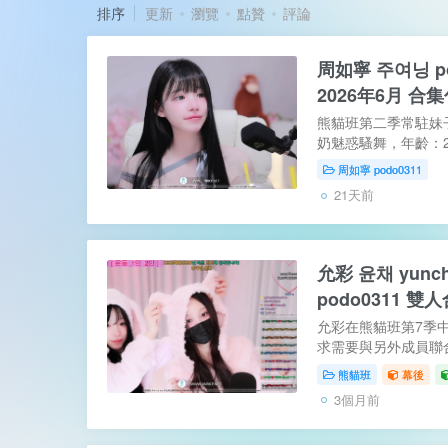
排序
更新
瀏覽
點贊
評論
周如寧 주여닝 po
2026年6月 合
熊貓班第二季常駐妹
奶魅惑騷舞，年齡：2
首爾，MBTI：IN
周如寧 podo0311
3名，雖然加入得有點
21天前
允彩 윤채 yunc
podo0311 
允彩在熊貓班第7季
求需要與另外成員聯
於是二人約好了時間
熊貓班
幕後
沒有智仁的合播玩得那
3個月前