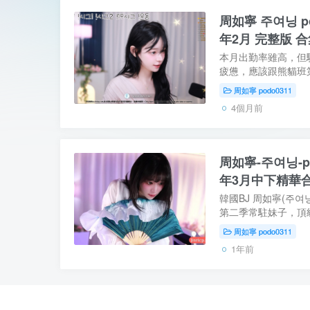
周如寧 주여닝 po
年2月 完整版 合集包
本月出勤率雖高，但
疲憊，應該跟熊貓班
美。又發現熊貓班一
周如寧 podo0311
胸，發揮主播自身優勢
4個月前
周如寧-주여닝-po
年3月中下精華合集 
韓國BJ 周如寧(주여닝
第二季常駐妹子，頂
騷舞，年齡：23歲，
周如寧 podo0311
MBTI：INFP，特
1年前