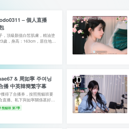
do0311 – 個人直播
集包
子，頂級顏值白皙肌膚，精油塗
3歲，身高：163cm，居住地：
FP，特長：舞蹈，熊貓學院第6季第
晚，但會竭盡全力在熊貓班...
hae67 & 周如寧 주여닝
雙人合播 中英韓簡繁字幕
中獲得了合播券，按照熊貓班要
合直播。私下與如寧關係甚好，
在4月5日開啟了雙人合播，雖然
熊貓班 第7季
麼放蕩花哨，但這場直播...