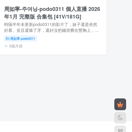
周如寧-주여닝-podo0311 個人直播 2026
年1月 完整版 合集包 [41V/181G]
時隔半年未更新podo0311的影片了，妹子還是依然
好看。並且還箍了牙，還好沒把錢浪費在豐胸上，
podo0311的原生奶並不小，還是自然的好看！ 【資
周如寧 podo0311
源型別】：自錄影片【是否有碼】：無碼 無水印
5個月前
無...