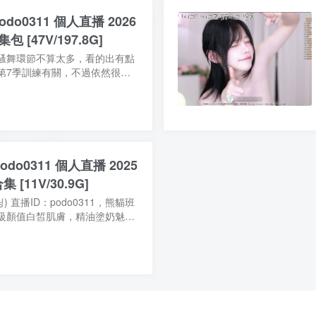
do0311 個人直播 2026
 [47V/197.8G]
騷舞環節不算太多，看的出有點
第7季訓練有關，不過依然很
個人性化特點，不會要求主播整
，所以妹子保留到現在的原...
do0311 個人直播 2025
[11V/30.9G]
) 直播ID：podo0311，熊貓班
級顏值白皙肌膚，精油塗奶魅惑
身高：163cm，居住地：首爾，
長：舞蹈，熊貓學院第6季第3名...