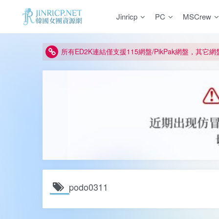
如何獲得 Jinricp.net 網站邀請碼
Jinricp
PC
MSCrew
正版宣告: 警惕盜版網站冒充 Jinricp.net [20260605
因粉絲房被舉報給主播糟下架,我們提高了粉絲房購
所有ED2K連結僅支援115網盤/PikPak網盤，其它
關於 PikPak 下播放影片呈現 “一條線” 的問題報告
如何獲得 Jinricp.net 網站邀請碼
正版宣告: 警惕盜版網站冒充 Jinricp.net [20260605
podo0311