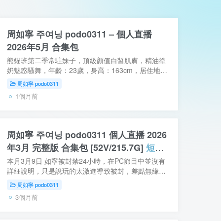
周如寧 주여닝 podo0311 – 個人直播
2026年5月 合集包
熊貓班第二季常駐妹子，頂級顏值白皙肌膚，精油塗
奶魅惑騷舞，年齡：23歲，身高：163cm，居住地：
首爾，MBTI：INFP，特長：舞蹈，熊貓學院第6季第
周如寧 podo0311
3名，雖然加入得有點晚，但會竭盡全力在熊貓班...
1個月前
周如寧 주여닝 podo0311 個人直播 2026
年3月 完整版 合集包 [52V/215.7G]
短暫
封號
本月3月9日 如寧被封禁24小時，在PC節目中並沒有
詳細說明，只是說玩的太激進導致被封，差點無緣第
二天團播，好在晚上10點解封，繼續參加PC節目，
周如寧 podo0311
被MC好一頓教育。雖然沒有詳細說明原因，從影
3個月前
片...